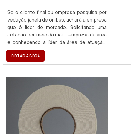
Se o cliente final ou empresa pesquisa por
vedação janela de ônibus, achará a empresa
que é líder do mercado. Solicitando uma
cotação por meio da maior empresa da área
e conhecendo a líder da área de atuação.
DIFERENCIAIS IMPORTANTES DE VEDAÇÃO
COTAR AGORA
JANELA DE ÔNIBUS Se alguém pesquisar
vedação janela de ônibus em uma empresa
responsável, descobre o site da Borrachas
Faccini. A empresa tem em seu escopo
canaletas revestidas e passa-fios autom...