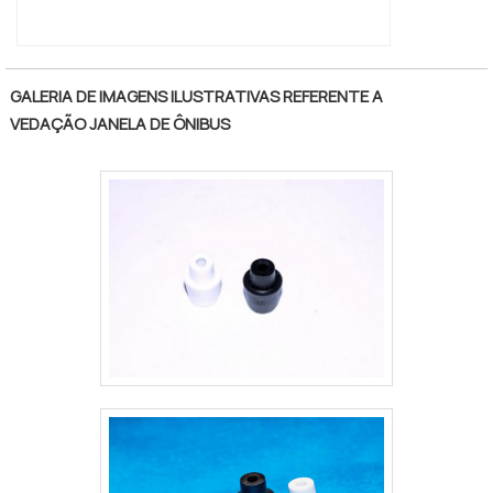
eficiência. Se diferenciando dentro de seu
segmento, a empresa consegue também
proporcionar um atendimento cuidadoso e
que busca a satisfação do cliente. A
GALERIA DE IMAGENS ILUSTRATIVAS REFERENTE A
Borrachas Faccini é uma empresa que tem
VEDAÇÃO JANELA DE ÔNIBUS
sido apontada de forma positiva no
segmento pela idoneidade em tudo que faz,
comprovando sua essência de trazer o
melhor aos clientes no mercado.