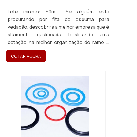
Lote mínimo: 50m Se alguém está
procurando por fita de espuma para
vedação, descobrirá a melhor empresa que é
altamente qualificada. Realizando uma
cotação na melhor organização do ramo e
descobrindo a maior referência de qualidade
COTAR AGORA
da área de atuação. MAIS SOBRE FITA DE
ESPUMA PARA VEDAÇÃO Quem precisa de
fita de espuma para vedação em uma
empresa inovadora, consegue encontrar o
site da Brasil Vedação. É possível encontrar
borrachas fa...