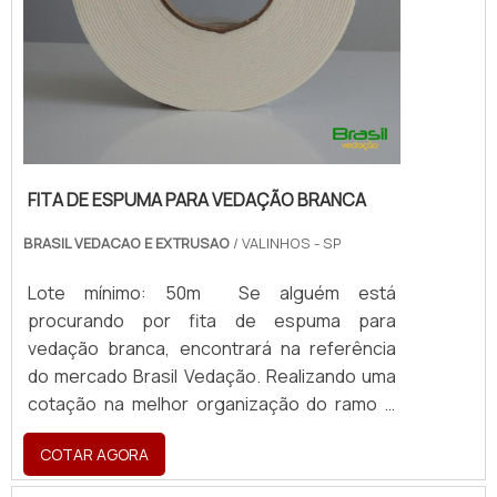
FITA DE ESPUMA PARA VEDAÇÃO BRANCA
BRASIL VEDACAO E EXTRUSAO
/ VALINHOS - SP
Lote mínimo: 50m Se alguém está
procurando por fita de espuma para
vedação branca, encontrará na referência
do mercado Brasil Vedação. Realizando uma
cotação na melhor organização do ramo e
descobrindo a maior referência de qualidade
COTAR AGORA
da área de atuação. Quando a busca é por
fita de espuma para vedação branca, com a