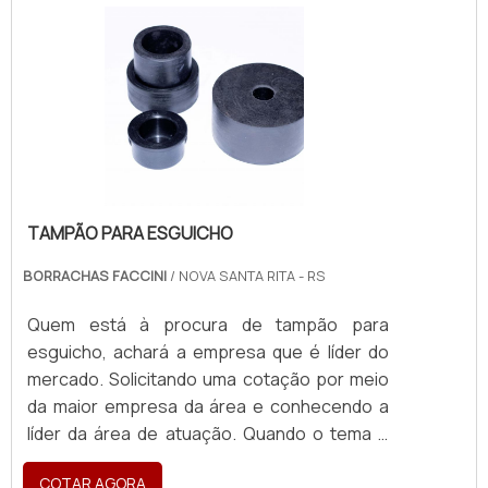
TAMPÃO PARA ESGUICHO
BORRACHAS FACCINI
/ NOVA SANTA RITA - RS
Quem está à procura de tampão para
esguicho, achará a empresa que é líder do
mercado. Solicitando uma cotação por meio
da maior empresa da área e conhecendo a
líder da área de atuação. Quando o tema é
tampão para esguicho, com a melhor mão de
COTAR AGORA
obra da Borrachas Faccini poderá encontrar