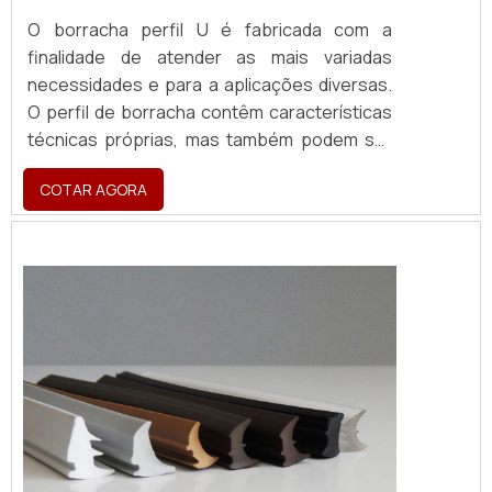
O borracha perfil U é fabricada com a
finalidade de atender as mais variadas
necessidades e para a aplicações diversas.
O perfil de borracha contêm características
técnicas próprias, mas também podem ser
desenvolvidos de forma personalizada,
COTAR AGORA
variando assim na espessura, largura e
atributos técnicos de acordo com a matéria
prima borracha utilizada.PRINCIPAIS
CARACTERÍSTICAS DO PRODUTOCada tipo
de borracha possui características
específic...