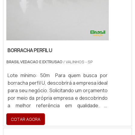
BORRACHA PERFIL U
BRASIL VEDACAO E EXTRUSAO
/ VALINHOS - SP
Lote mínimo: 50m Para quem busca por
borracha perfil U, descobrirá a empresa ideal
para seu negócio. Solicitando um orçamento
por meio da própria empresa e descobrindo
a melhor referência em qualidade. É
importante lembrar que o produto deve
COTAR AGORA
sempre ser adquirido com empresas
especializadas no segmento. Esse tipo de