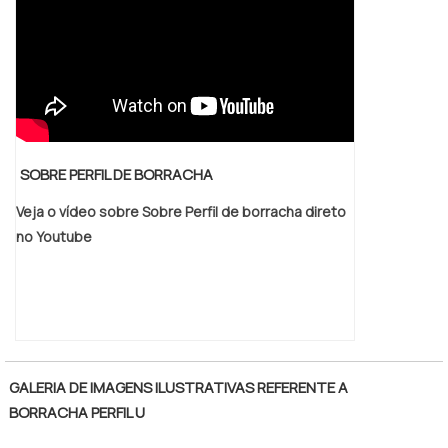
etc.), deve-se limpar imediatamente com
sabão neutro. BUSCANDO EMPRESA DE
MANTA ISOLANTE ELÉTRICAOs produtos da
BS2M vedações são produzido com
qualidade. Produção controlada por critérios
e vistorias de qualidade durante todo o
processo. .
SOBRE PERFIL DE BORRACHA
Veja o vídeo sobre Sobre Perfil de borracha direto
no Youtube
GALERIA DE IMAGENS ILUSTRATIVAS REFERENTE A
BORRACHA PERFIL U