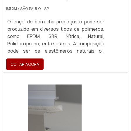
BS2M
/ SÃO PAULO - SP
O lençol de borracha preço justo pode ser
produzido em diversos tipos de polímeros,
como EPDM, SBR, Nítrica, Natural,
Policloropreno, entre outros. A composição
pode ser de elastômeros naturais ou
sintéticos, e é fundamental que o fornecedor
COTAR AGORA
siga corretamente as normas
regulamentares referente ao produto
fornecido manta de borracha.INFORMAÇÕES
ACERCA DO EQUIPAMENTOPor ter uma gama
de aplicações, o produto consegue atender
à demanda, tanto da indústria, quanto do
campo. O lençol de borracha desse modelo
fornece uma aplicação segura, versátil, com
qualidade e resistência, alta