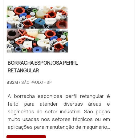
cuidado ajuda a garantir a qualidade e
durabilidade dos materiais, além de evitar
prejuízos com substituições frequentes d...
BORRACHA ESPONJOSA PERFIL
RETANGULAR
BS2M
/ SÃO PAULO - SP
A borracha esponjosa perfil retangular é
feito para atender diversas áreas e
segmentos do setor industrial. São peças
muito usadas nos setores técnicos ou em
aplicações para manutenção de maquinários
industriais.MAIS DETALHES ACERCA DA