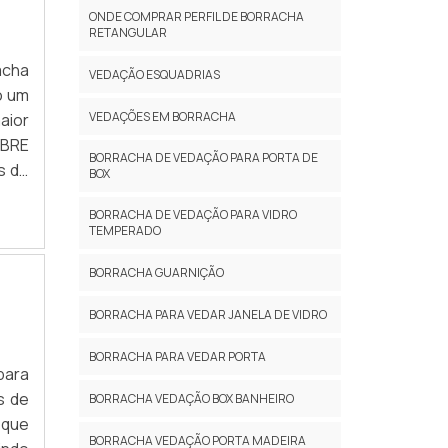
para
ONDE COMPRAR PERFIL DE BORRACHA
RETANGULAR
ando
 não
acha
VEDAÇÃO ESQUADRIAS
lhes
o um
m na
VEDAÇÕES EM BORRACHA
aior
ão a
OBRE
BORRACHA DE VEDAÇÃO PARA PORTA DE
s de
s de
BOX
co é
asil
dade
BORRACHA DE VEDAÇÃO PARA VIDRO
s no
TEMPERADO
stão
no,
der.
para
BORRACHA GUARNIÇÃO
ível
ria,
 São
BORRACHA PARA VEDAR JANELA DE VIDRO
os e
s no
s de
BORRACHA PARA VEDAR PORTA
tima
itas
para
s os
a de
s de
BORRACHA VEDAÇÃO BOX BANHEIRO
ar a
s de
 que
o em
BORRACHA VEDAÇÃO PORTA MADEIRA