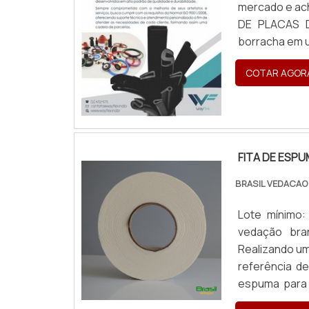
mercado e ac
DE PLACAS D
borracha em u
encontrar pe
COTAR AGOR
qualidade fina.
FITA DE ESP
BRASIL VEDACAO
Lote mínimo
vedação bra
Realizando um
referência d
espuma para 
com cores só