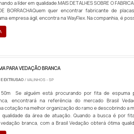
hando a líder em qualidade.MAIS DETALHES SOBRE O FABRIC
E BORRACHAQuem quer encontrar fabricante de placa
ma empresa ágil, encontra na WayFlex. Na companhia, é poss
rfis de borracha e lençóis de borracha, visando semp
A
..
UMA PARA VEDAÇÃO BRANCA
 E EXTRUSAO
/ VALINHOS - SP
: 50m Se alguém está procurando por fita de espuma 
nca, encontrará na referência do mercado Brasil Veda
a cotação na melhor organização do ramo e descobrindo a m
e qualidade da área de atuação. Quando a busca é por fit
vedação branca, com a Brasil Vedação obterá ótima quali
lidas e duráveis, que não desbotam ou amarelam. MAIS S