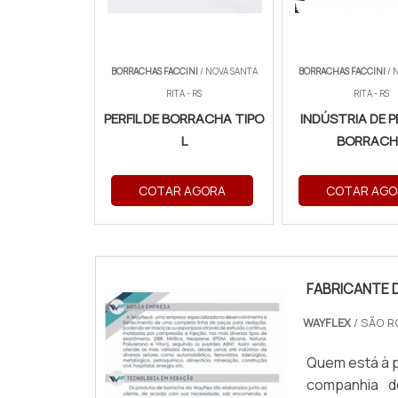
BORRACHAS FACCINI
/ NOVA SANTA
BORRACHAS FACCINI
/ 
RITA - RS
RITA - RS
PERFIL DE BORRACHA TIPO
INDÚSTRIA DE PE
L
BORRACH
COTAR AGORA
COTAR AGO
FABRICANTE 
WAYFLEX
/ SÃO R
Quem está à p
companhia d