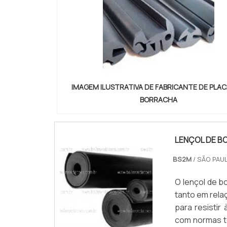
IMAGEM ILUSTRATIVA DE FABRICANTE DE PLAC
BORRACHA
LENÇOL DE B
BS2M
/ SÃO PAUL
O lençol de b
tanto em rela
para resisti
com normas t