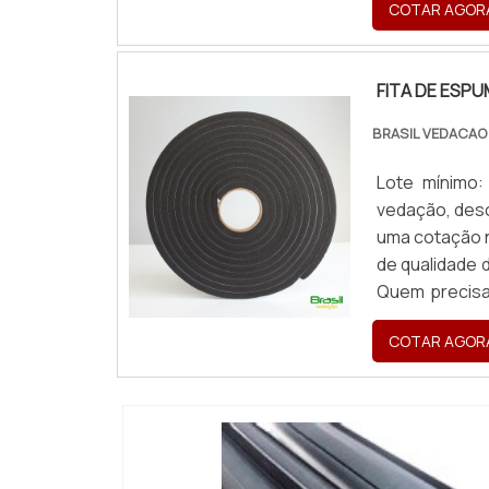
COTAR AGOR
FITA DE ESPUM
FITA DE ESP
BRASIL VEDACAO
Lote mínimo
vedação, desc
uma cotação n
de qualidade
Quem precisa
consegue enco
COTAR AGOR
fa...