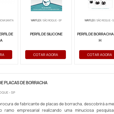
NOVA SANTA
WAYFLEX
/ SÃO ROQUE - SP
WAYFLEX
/ SÃO ROQUE - S
RFIL DE
PERFIL DE SILICONE
PERFIL DE BORRACHA
A
H
RA
COTAR AGORA
COTAR AGORA
DE PLACAS DE BORRACHA
OQUE - SP
rocura de fabricante de placas de borracha, descobrirá a me
o ramo empresarial realizando uma minuciosa pesquis