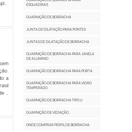
plo,
ESQUADRIAS
er a
GUARNIÇÃO DE BORRACHA
tas,
s de
JUNTA DE DILATAÇÃO PARA PONTES
, em
pete
JUNTAS DE DILATAÇÃO DE BORRACHA
utos
GUARNIÇÃO DE BORRACHA PARA JANELA
acha
DE ALUMINIO
esse
 sem
cia,
ção.
GUARNIÇÃO DE BORRACHA PARA PORTA
xão,
do a
GUARNIÇÃO DE BORRACHA PARA VIDRO
ente
asil
TEMPERADO
 boa
de e
pelo
S DE
GUARNIÇÃO DE BORRACHA TIPO U
 DE
trar
GUARNIÇÃO DE VEDAÇÃO
er a
 sua
adas
ONDE COMPRAR PERFIL DE BORRACHA
mais