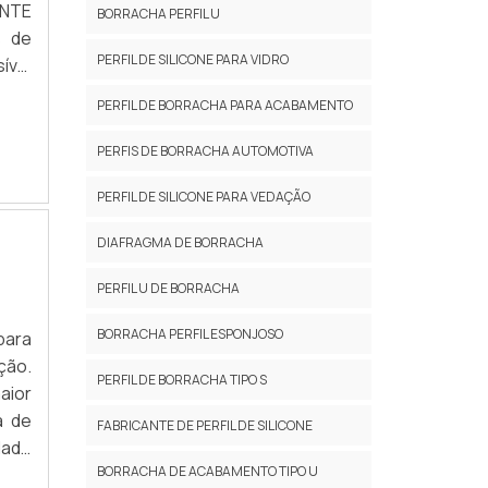
ANTE
BORRACHA PERFIL U
s de
PERFIL DE SILICONE PARA VIDRO
ível
re a
PERFIL DE BORRACHA PARA ACABAMENTO
PERFIS DE BORRACHA AUTOMOTIVA
PERFIL DE SILICONE PARA VEDAÇÃO
DIAFRAGMA DE BORRACHA
PERFIL U DE BORRACHA
BORRACHA PERFIL ESPONJOSO
para
ção.
PERFIL DE BORRACHA TIPO S
aior
a de
FABRICANTE DE PERFIL DE SILICONE
dade
BORRACHA DE ACABAMENTO TIPO U
OBRE