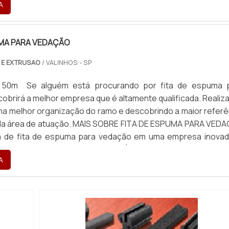
A
...
UMA PARA VEDAÇÃO
 E EXTRUSAO
/ VALINHOS - SP
: 50m Se alguém está procurando por fita de espuma 
obrirá a melhor empresa que é altamente qualificada. Realiz
a melhor organização do ramo e descobrindo a maior referê
 da área de atuação. MAIS SOBRE FITA DE ESPUMA PARA VED
 de fita de espuma para vedação em uma empresa inovad
ntrar o site da Brasil Vedação. É possível encontrar borra
A