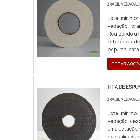
BRASIL VEDACAO
Lote mínimo
vedação bra
Realizando um
referência d
espuma para 
com cores só
COTAR AGOR
FITA DE ESPUM
FITA DE ESP
BRASIL VEDACAO
Lote mínimo
vedação, desc
uma cotação n
de qualidade