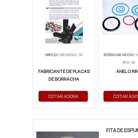
WAYFLEX
/ SÃO ROQUE - SP
BORRACHAS FACCINI
/ 
RITA - RS
FABRICANTE DE PLACAS
ANEL O RI
DE BORRACHA
COTAR AGORA
COTAR AGO
FITA DE ESP