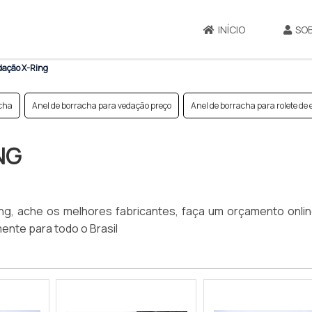
INÍCIO
SO
dação X-Ring
acha
Anel de borracha para vedação preço
Anel de borracha para rolete de 
NG
g, ache os melhores fabricantes, faça um orçamento onli
nte para todo o Brasil