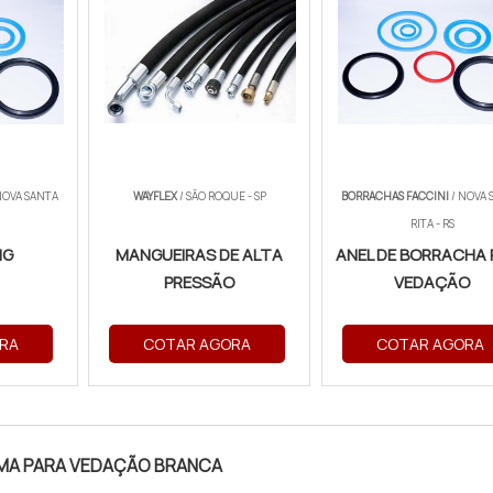
NOVA SANTA
WAYFLEX
/ SÃO ROQUE - SP
BORRACHAS FACCINI
/ NOVA 
RITA - RS
NG
MANGUEIRAS DE ALTA
ANEL DE BORRACHA 
PRESSÃO
VEDAÇÃO
RA
COTAR AGORA
COTAR AGORA
UMA PARA VEDAÇÃO BRANCA