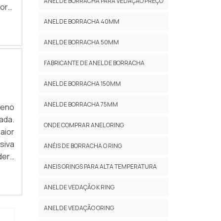
ANEL DE BORRACHA PARA VEDAÇÃO PREÇO
ora,
chas
ANEL DE BORRACHA 40MM
ANEL DE BORRACHA 50MM
FABRICANTE DE ANEL DE BORRACHA
ANEL DE BORRACHA 150MM
ANEL DE BORRACHA 75MM
leno
ada.
ONDE COMPRAR ANEL ORING
aior
siva
ANÉIS DE BORRACHA O RING
derá
ANEIS ORINGS PARA ALTA TEMPERATURA
 não
ANEL DE VEDAÇÃO K RING
ANEL DE VEDAÇÃO ORING