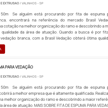
 E EXTRUSAO
/ VALINHOS - SP
: 50m Se alguém está procurando por fita de espuma 
nca, encontrará na referência do mercado Brasil Veda
a cotação na melhor organização do ramo e descobrindo a m
e qualidade da área de atuação. Quando a busca é por fit
vedação branca, com a Brasil Vedação obterá ótima quali
lidas e duráveis, que não desbotam ou amarelam. MAIS S
A
...
UMA PARA VEDAÇÃO
 E EXTRUSAO
/ VALINHOS - SP
: 50m Se alguém está procurando por fita de espuma 
obrirá a melhor empresa que é altamente qualificada. Realiz
a melhor organização do ramo e descobrindo a maior referê
 da área de atuação. MAIS SOBRE FITA DE ESPUMA PARA VED