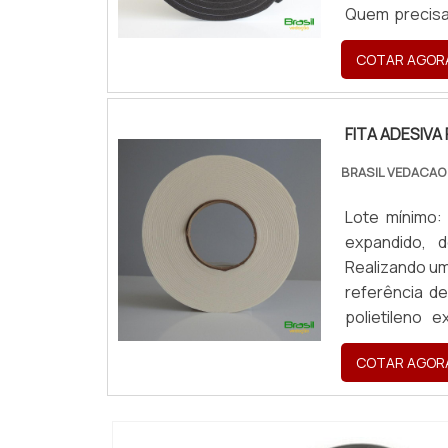
Quem precisa
consegue enco
COTAR AGOR
fa...
FITA ADESIVA
BRASIL VEDACAO
Lote mínimo:
expandido, 
Realizando um
referência d
polietileno 
encontrar ex
COTAR AGOR
desbotam...