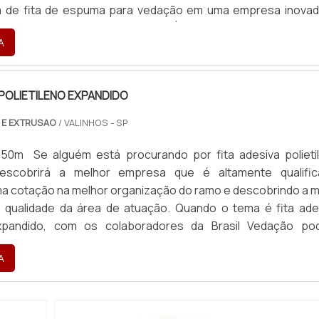
 de fita de espuma para vedação em uma empresa inovad
ntrar o site da Brasil Vedação. É possível encontrar borra
A
 POLIETILENO EXPANDIDO
 E EXTRUSAO
/ VALINHOS - SP
 50m Se alguém está procurando por fita adesiva polieti
descobrirá a melhor empresa que é altamente qualific
a cotação na melhor organização do ramo e descobrindo a m
e qualidade da área de atuação. Quando o tema é fita ade
expandido, com os colaboradores da Brasil Vedação po
celente custo-benefício com cores sólidas e duráveis, que
A