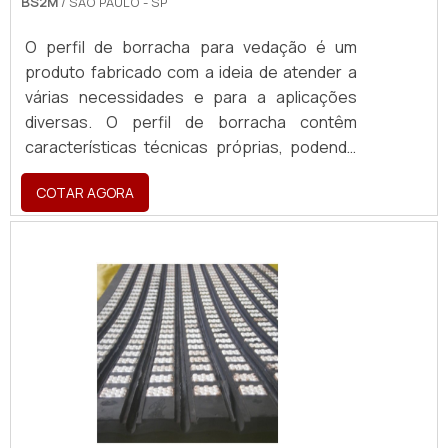
BS2M
/ SÃO PAULO - SP
O perfil de borracha para vedação é um
produto fabricado com a ideia de atender a
várias necessidades e para a aplicações
diversas. O perfil de borracha contêm
características técnicas próprias, podendo
ser desenvolvido de forma personalizada,
COTAR AGORA
atendendo aos requisitos de cada cliente.
Podem ter medidas padronizadas, como
espessura e largura, além de características
e propriedades específicas de acordo com a
matéria prima utilizada na fabricação.MAIS
DETALHES ACERCA DO PRODUTOPor
possuir características técnicas
específicas, certamente proporciona ao
produto a condição para atender as mais
variadas necessidades industriais. Existem,
diversos tipos de borracha no mercado: as