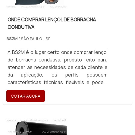
ONDE COMPRAR LENÇOL DE BORRACHA
CONDUTIVA
BS2M
/ SÃO PAULO - SP
A BS2M é o lugar certo onde comprar lençol
de borracha condutiva, produto feito para
atender as necessidades de cada cliente e
da aplicação, os perfis possuem
características técnicas flexíveis e podem
ser desenvolvidos de forma
COTAR AGORA
personalizada.MAIS INFORMAÇÕES ACERCA
DO PRODUTOO lençol dissipativo condutivo
é muito utilizado em revestimento de
bancadas e também revestimentos de solo
com a finalidade de evitar a descarga brusca.
Dissipa a...