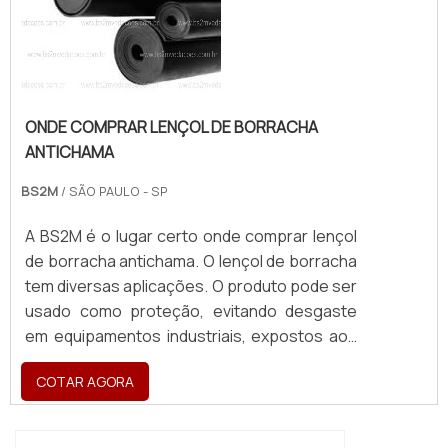
ONDE COMPRAR LENÇOL DE BORRACHA
ANTICHAMA
BS2M
/ SÃO PAULO - SP
A BS2M é o lugar certo onde comprar lençol
de borracha antichama. O lençol de borracha
tem diversas aplicações. O produto pode ser
usado como proteção, evitando desgaste
em equipamentos industriais, expostos aos
impactos e minimizando ruídos externos.
COTAR AGORA
Assim, evita-se a quebra ou desgaste dos
equipamentos, aumentando a vida útil dos
mesmos.MAIS DETALHES ACERCA DO