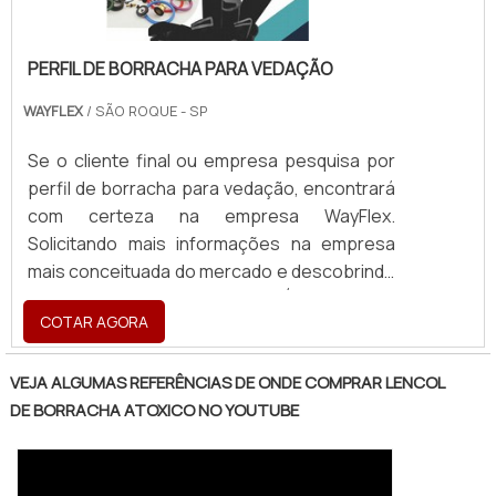
de qualidade durante todo o processo. Os
lençóis de borracha podem ser aplicados em
peças técnicas ou utilizados para
PERFIL DE BORRACHA PARA VEDAÇÃO
manutenção de maquinários industriais. .
WAYFLEX
/ SÃO ROQUE - SP
Se o cliente final ou empresa pesquisa por
perfil de borracha para vedação, encontrará
com certeza na empresa WayFlex.
Solicitando mais informações na empresa
mais conceituada do mercado e descobrindo
a líder da área de atuação.É importante
COTAR AGORA
lembrar que o produto deve sempre ser
adquirido com empresas especializadas no
segmento. Esse tipo de cuidado ajuda a
VEJA ALGUMAS REFERÊNCIAS DE ONDE COMPRAR LENCOL
garantir a qualidade e durabilidade dos
DE BORRACHA ATOXICO NO YOUTUBE
materiais, além de evitar prejuízos com
substituições frequentes de produtos que
não cumprem com suas funções