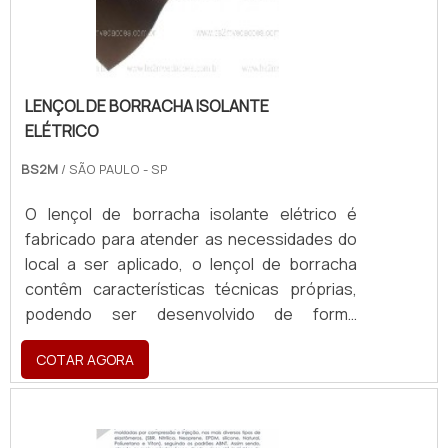
alcalinos;Atóxico;Versatilidade na
coloração;Resistente a bactérias e
fungos;Grande alta.ONDE COMPRAR PERFIL
DE BORRACHA PARA VEDAÇÃOOs produtos
desenvolvidos pela BS2M vedações são
LENÇOL DE BORRACHA ISOLANTE
confeccionados com alta tecnologia,
ELÉTRICO
qualidade e entrega rápida. Toda a linha de
BS2M
/ SÃO PAULO - SP
produção é amparada por um eficiente
sistema de vistorias de qualidade, baseada
O lençol de borracha isolante elétrico é
em critérios pré estabelecidos. .
fabricado para atender as necessidades do
local a ser aplicado, o lençol de borracha
contêm características técnicas próprias,
podendo ser desenvolvido de forma
personalizada. Possuem medidas
COTAR AGORA
padronizadas para a execução dos lençóis
de borracha, como espessura e largura.MAIS
DETALHES SOBRE O PRODUTOManta de
borracha isolante elétrico, especialmente