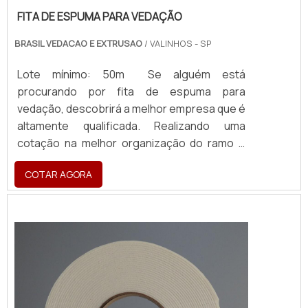
FITA DE ESPUMA PARA VEDAÇÃO
BRASIL VEDACAO E EXTRUSAO
/ VALINHOS - SP
Lote mínimo: 50m Se alguém está
procurando por fita de espuma para
vedação, descobrirá a melhor empresa que é
altamente qualificada. Realizando uma
cotação na melhor organização do ramo e
descobrindo a maior referência de qualidade
COTAR AGORA
da área de atuação. MAIS SOBRE FITA DE
ESPUMA PARA VEDAÇÃO Quem precisa de
fita de espuma para vedação em uma
empresa inovadora, consegue encontrar o
site da Brasil Vedação. É possível encontrar
borrachas fa...