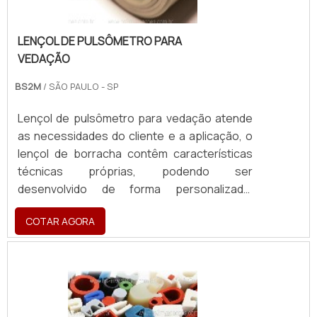
LENÇOL DE PULSÔMETRO PARA
VEDAÇÃO
BS2M
/ SÃO PAULO - SP
Lençol de pulsômetro para vedação atende
as necessidades do cliente e a aplicação, o
lençol de borracha contêm características
técnicas próprias, podendo ser
desenvolvido de forma personalizada.
Possuem medidas padronizadas para a
COTAR AGORA
execução dos lençóis de borracha, como
espessura e largura.INFORMAÇÕES ACERCA
O PRODUTOA composição é feito por meio
de elastômeros naturais ou sintéticos, e é
fundamental que o fornecedor siga
corretamente as normas regulamentares