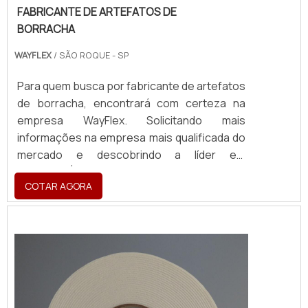
FABRICANTE DE ARTEFATOS DE
BORRACHA
WAYFLEX
/ SÃO ROQUE - SP
Para quem busca por fabricante de artefatos
de borracha, encontrará com certeza na
empresa WayFlex. Solicitando mais
informações na empresa mais qualificada do
mercado e descobrindo a líder em
qualidade.É importante lembrar que o
COTAR AGORA
produto deve sempre ser adquirido com
empresas especializadas no segmento.
Esse tipo de cuidado ajuda a garantir a
qualidade e durabilidade dos materiais, além
de evitar prejuízos com substituições
frequentes d...