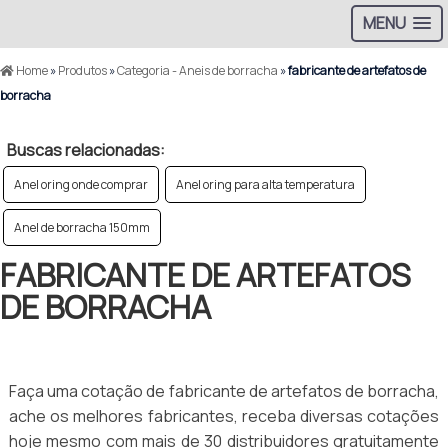
MENU
Home
»
Produtos
»
Categoria - Aneis de borracha
»
fabricante de artefatos de
borracha
Buscas relacionadas:
Anel oring onde comprar
Anel oring para alta temperatura
Anel de borracha 150mm
FABRICANTE DE ARTEFATOS
DE BORRACHA
Faça uma cotação de fabricante de artefatos de borracha,
ache os melhores fabricantes, receba diversas cotações
hoje mesmo com mais de 30 distribuidores gratuitamente