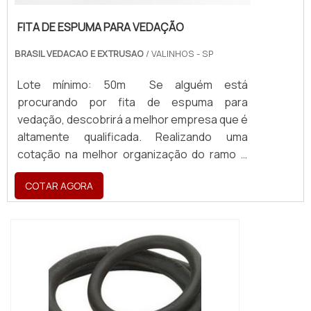
FITA DE ESPUMA PARA VEDAÇÃO
BRASIL VEDACAO E EXTRUSAO
/ VALINHOS - SP
Lote mínimo: 50m Se alguém está
procurando por fita de espuma para
vedação, descobrirá a melhor empresa que é
altamente qualificada. Realizando uma
cotação na melhor organização do ramo e
descobrindo a maior referência de qualidade
COTAR AGORA
da área de atuação. MAIS SOBRE FITA DE
ESPUMA PARA VEDAÇÃO Quem precisa de
fita de espuma para vedação em uma
empresa inovadora, consegue encontrar o
site da Brasil Vedação. É possível encontrar
borrachas fa...