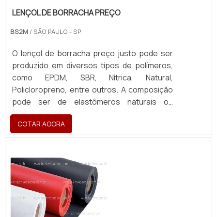
LENÇOL DE BORRACHA PREÇO
BS2M
/ SÃO PAULO - SP
O lençol de borracha preço justo pode ser
produzido em diversos tipos de polímeros,
como EPDM, SBR, Nítrica, Natural,
Policloropreno, entre outros. A composição
pode ser de elastômeros naturais ou
sintéticos, e é fundamental que o fornecedor
COTAR AGORA
siga corretamente as normas
regulamentares referente ao produto
fornecido manta de borracha.INFORMAÇÕES
ACERCA DO EQUIPAMENTOPor ter uma gama
de aplicações, o produto consegue atender
à demanda, tan...