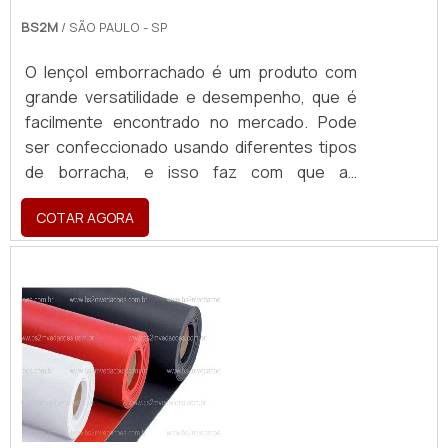
BS2M
/ SÃO PAULO - SP
O lençol emborrachado é um produto com
grande versatilidade e desempenho, que é
facilmente encontrado no mercado. Pode
ser confeccionado usando diferentes tipos
de borracha, e isso faz com que as
aplicações sejam bastante variadas.MAIS
COTAR AGORA
INFORMAÇÕES ACERCA DO
EQUIPAMENTOSão fabricado para atender as
necessidades do do cliente e local a ser
aplicado. Esses produtos contêm
características técnicas próprias, e podem
ser desenvolvidos de form...