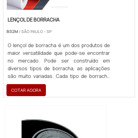
LENÇOL DE BORRACHA
BS2M
/ SÃO PAULO - SP
O lençol de borracha é um dos produtos de
maior versatilidade que pode-se encontrar
no mercado. Pode ser construído em
diversos tipos de borracha, as aplicações
são muito variadas. Cada tipo de borracha
tem características diferentes e essas
COTAR AGORA
fazem com que elas possam ser utilizados
nas mais variadas áreas.MAIS INFORMAÇÕES
SOBRE O PRODUTOFabricado para atender
as necessidades do local a ser aplicado, o
lençol borracha contém característi...