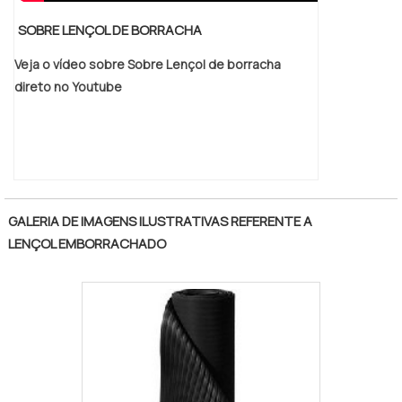
peças técnicas ou para manutenção de
SOBRE LENÇOL DE BORRACHA
maquinários industriais. .
Veja o vídeo sobre Sobre Lençol de borracha
direto no Youtube
GALERIA DE IMAGENS ILUSTRATIVAS REFERENTE A
LENÇOL EMBORRACHADO