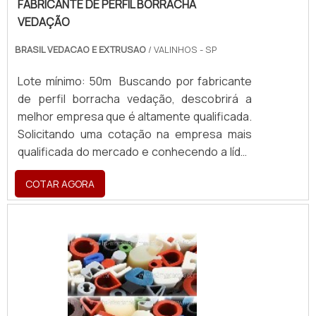
FABRICANTE DE PERFIL BORRACHA
VEDAÇÃO
BRASIL VEDACAO E EXTRUSAO
/ VALINHOS - SP
Lote mínimo: 50m Buscando por fabricante
de perfil borracha vedação, descobrirá a
melhor empresa que é altamente qualificada.
Solicitando uma cotação na empresa mais
qualificada do mercado e conhecendo a líder
da área de atuação. DETALHES SOBRE
COTAR AGORA
FABRICANTE DE PERFIL BORRACHA VEDAÇÃO
Quem procura por fabricante de perfil
borracha vedação seguro, acha o site da
Brasil Vedação. Disponibilizando para os
clientes borrachas fabricadas no composto
de ECO PVC e espumas adesivas em PVC e
polietileno, disponibilizando tudo que há de
mais atual para garantir a qualidade final para