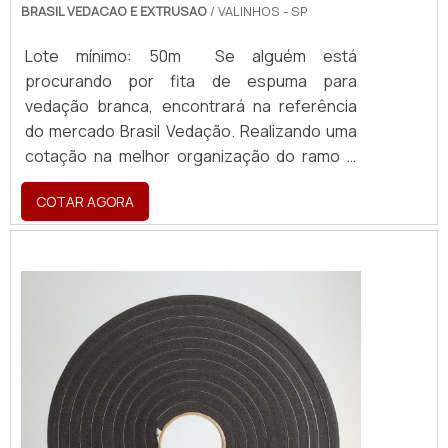
BRASIL VEDACAO E EXTRUSAO
/ VALINHOS - SP
Lote mínimo: 50m Se alguém está
procurando por fita de espuma para
vedação branca, encontrará na referência
do mercado Brasil Vedação. Realizando uma
cotação na melhor organização do ramo e
descobrindo a maior referência de qualidade
COTAR AGORA
da área de atuação. Quando a busca é por
fita de espuma para vedação branca, com a
Brasil Vedação obterá ótima qualidade com
cores sólidas e duráveis, que não desbotam
ou amarelam. MAIS SOBRE FITA DE ESPUM...