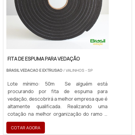
FITA DE ESPUMA PARA VEDAÇÃO
BRASIL VEDACAO E EXTRUSAO
/ VALINHOS - SP
Lote mínimo: 50m Se alguém está
procurando por fita de espuma para
vedação, descobrirá a melhor empresa que é
altamente qualificada. Realizando uma
cotação na melhor organização do ramo e
descobrindo a maior referência de qualidade
COTAR AGORA
da área de atuação. MAIS SOBRE FITA DE