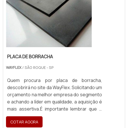
PLACA DE BORRACHA
WAYFLEX
/ SÃO ROQUE - SP
Quem procura por placa de borracha,
descobrirá no site da WayFlex. Solicitando um
orçamento na melhor empresa do segmento
e achando a líder em qualidade, a aquisição é
mais assertiva.É importante lembrar que o
produto deve ser adquirido com empresas
COTAR AGORA
especializadas. Esse tipo de cuidado ajuda a