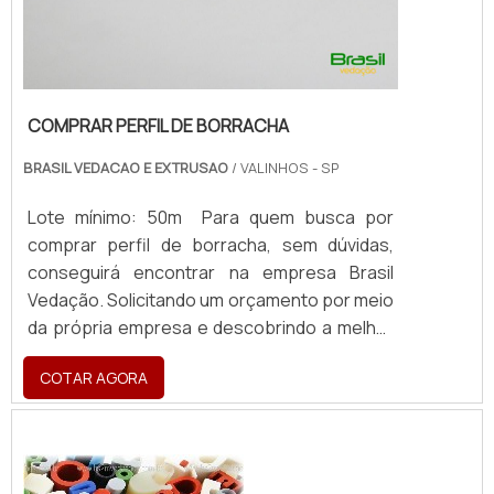
COMPRAR PERFIL DE BORRACHA
BRASIL VEDACAO E EXTRUSAO
/ VALINHOS - SP
Lote mínimo: 50m Para quem busca por
comprar perfil de borracha, sem dúvidas,
conseguirá encontrar na empresa Brasil
Vedação. Solicitando um orçamento por meio
da própria empresa e descobrindo a melhor
referência em qualidade. MAIS SOBRE
COTAR AGORA
COMPRAR PERFIL DE BORRACHA Quem
pesquisa na internet por comprar perfil de
borracha em uma empresa comprometida
com os serviços, encontra na internet a
Brasil Vedação. Com grande know-how