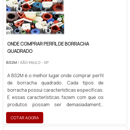
focado em bor...
ONDE COMPRAR PERFIL DE BORRACHA
QUADRADO
BS2M
/ SÃO PAULO - SP
A BS2M é o melhor lugar onde comprar perfil
de borracha quadrado. Cada tipos de
borracha possui características específicas.
E essas características fazem com que os
produtos possam ser demasiadamente
flexíveis na aplicação, sendo aplicável em um
COTAR AGORA
grande número de
finalidades.CARACTERÍSTICAS DO