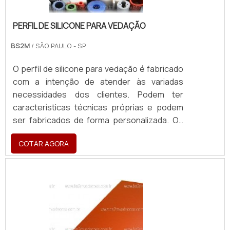
PERFIL DE SILICONE PARA VEDAÇÃO
BS2M
/ SÃO PAULO - SP
O perfil de silicone para vedação é fabricado
com a intenção de atender às variadas
necessidades dos clientes. Podem ter
características técnicas próprias e podem
ser fabricados de forma personalizada. Os
dimensionais, como espessura e largura,
COTAR AGORA
bem como as características de aplicação,
podem variar de acordo com a aplicação e
tipo de matéria prima usada.INFORMAÇÕES
ACERCA DO PERFIL DE SILICONEOs perfis
são fabricados para atender diversos
segmentos e aplicações do setor industrial.
Os perfis de borracha são peças adaptadas