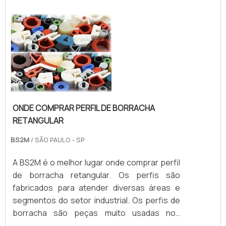
PRODUTOContêm ainda características
técnicas próprias para atender as mais
diversas necessidades de mercado. Existem
vários tipos de Borracha no ...
ONDE COMPRAR PERFIL DE BORRACHA
RETANGULAR
BS2M
/ SÃO PAULO - SP
A BS2M é o melhor lugar onde comprar perfil
de borracha retangular. Os perfis são
fabricados para atender diversas áreas e
segmentos do setor industrial. Os perfis de
borracha são peças muito usadas nos
setores técnicos ou em aplicações para