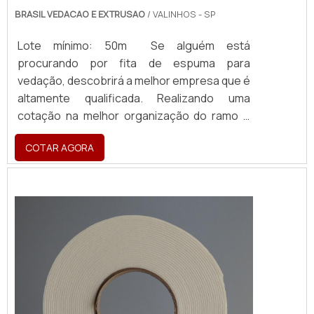
BRASIL VEDACAO E EXTRUSAO
/ VALINHOS - SP
Lote mínimo: 50m Se alguém está
procurando por fita de espuma para
vedação, descobrirá a melhor empresa que é
altamente qualificada. Realizando uma
cotação na melhor organização do ramo e
descobrindo a maior referência de qualidade
COTAR AGORA
da área de atuação. MAIS SOBRE FITA DE
ESPUMA PARA VEDAÇÃO Quem precisa de
fita de espuma para vedação em uma
empresa inovadora, consegue encontrar o
site da Brasil Vedação. É possível encontrar
borrachas fa...