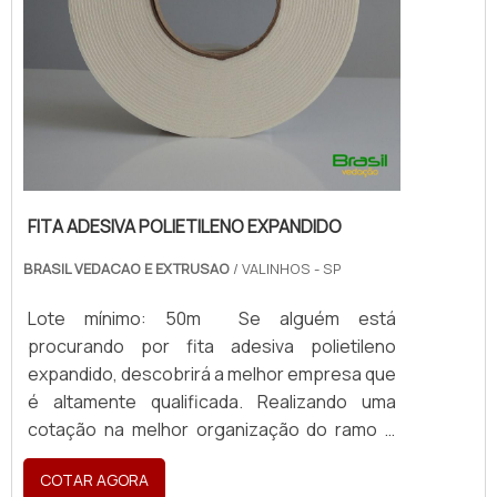
FITA ADESIVA POLIETILENO EXPANDIDO
BRASIL VEDACAO E EXTRUSAO
/ VALINHOS - SP
Lote mínimo: 50m Se alguém está
procurando por fita adesiva polietileno
expandido, descobrirá a melhor empresa que
é altamente qualificada. Realizando uma
cotação na melhor organização do ramo e
descobrindo a maior referência de qualidade
COTAR AGORA
da área de atuação. Quando o tema é fita