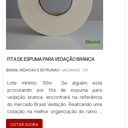
FITA DE ESPUMA PARA VEDAÇÃO BRANCA
BRASIL VEDACAO E EXTRUSAO
/ VALINHOS - SP
Lote mínimo: 50m Se alguém está
procurando por fita de espuma para
vedação branca, encontrará na referência
do mercado Brasil Vedação. Realizando uma
cotação na melhor organização do ramo e
descobrindo a maior referência de qualidade
COTAR AGORA
da área de atuação. Quando a busca é por