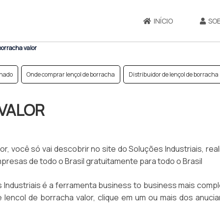
INÍCIO
SO
borracha valor
chado
Onde comprar lençol de borracha
Distribuidor de lençol de borracha
VALOR
r, você só vai descobrir no site do Soluções Industriais, rea
esas de todo o Brasil gratuitamente para todo o Brasil
Industriais é a ferramenta business to business mais compl
e lencol de borracha valor, clique em um ou mais dos anuci