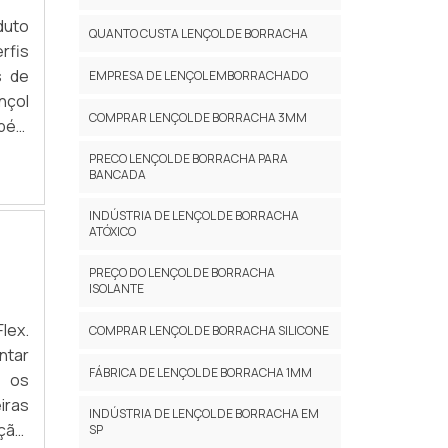
icas
duto
QUANTO CUSTA LENÇOL DE BORRACHA
alta
rfis
Alta
s de
EMPRESA DE LENÇOL EMBORRACHADO
as e
nçol
COMPRAR LENÇOL DE BORRACHA 3MM
ande
mbém
co e
pa a
PRECO LENÇOL DE BORRACHA PARA
as e
icas
BANCADA
CONE
s de
INDÚSTRIA DE LENÇOL DE BORRACHA
BS2M
 que
ATÓXICO
pré-
indo
s de
PREÇO DO LENÇOL DE BORRACHA
e de
ISOLANTE
cos,
e de
lex.
COMPRAR LENÇOL DE BORRACHA SILICONE
duto
ntar
FÁBRICA DE LENÇOL DE BORRACHA 1MM
o de
a os
ação
iras
INDÚSTRIA DE LENÇOL DE BORRACHA EM
ases
ção.
SP