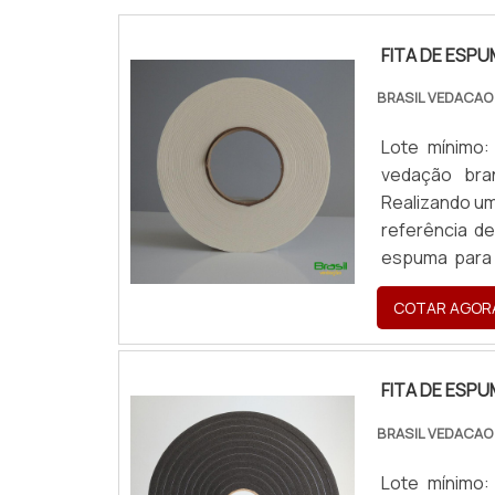
FITA DE ESP
BRASIL VEDACAO
Lote mínimo
vedação bra
Realizando um
referência d
espuma para 
com cores só
COTAR AGOR
FITA DE ESPUM
FITA DE ESP
BRASIL VEDACAO
Lote mínimo