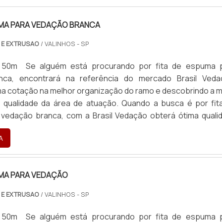
UMA PARA VEDAÇÃO BRANCA
 E EXTRUSAO
/ VALINHOS - SP
: 50m Se alguém está procurando por fita de espuma 
nca, encontrará na referência do mercado Brasil Veda
a cotação na melhor organização do ramo e descobrindo a m
e qualidade da área de atuação. Quando a busca é por fit
vedação branca, com a Brasil Vedação obterá ótima quali
lidas e duráveis, que não desbotam ou amarelam. MAIS S
A
...
UMA PARA VEDAÇÃO
 E EXTRUSAO
/ VALINHOS - SP
: 50m Se alguém está procurando por fita de espuma 