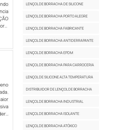
ando
LENÇOL DE BORRACHA DE SILICONE
ncia
LENÇOL DE BORRACHA PORTO ALEGRE
AÇÃO
ora,
LENÇOL DE BORRACHA FABRICANTE
chas
LENÇOL DE BORRACHA ANTIDERRAPANTE
LENÇOL DE BORRACHA EPDM
LENÇOL DE BORRACHA PARA CARROCERIA
LENÇOL DE SILICONE ALTA TEMPERATURA
leno
DISTRIBUIDOR DE LENÇOL DE BORRACHA
ada.
aior
LENÇOL DE BORRACHA INDUSTRIAL
siva
derá
LENÇOL DE BORRACHA ISOLANTE
 não
LENÇOL DE BORRACHA ATÓXICO