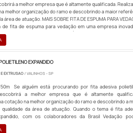
obrirá a melhor empresa que é altamente qualificada. Realiz
a melhor organização do ramo e descobrindo a maior referê
 da área de atuação. MAIS SOBRE FITA DE ESPUMA PARA VED
 de fita de espuma para vedação em uma empresa inovad
ntrar o site da Brasil Vedação. É possível encontrar borra
A
 POLIETILENO EXPANDIDO
 E EXTRUSAO
/ VALINHOS - SP
 50m Se alguém está procurando por fita adesiva polieti
descobrirá a melhor empresa que é altamente qualific
a cotação na melhor organização do ramo e descobrindo a m
e qualidade da área de atuação. Quando o tema é fita ade
expandido, com os colaboradores da Brasil Vedação po
celente custo-benefício com cores sólidas e duráveis, que
A