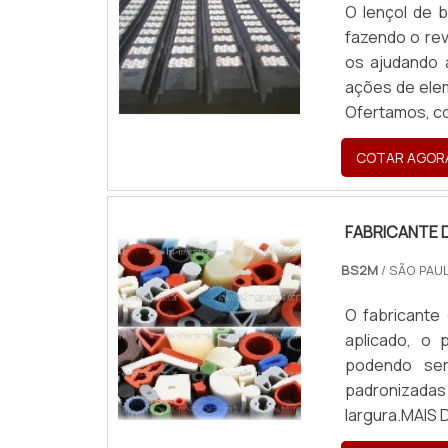
O lençol de 
fazendo o rev
os ajudando 
ações de elem
Ofertamos, co
de borracha c
COTAR AGOR
inserto cerâm
FABRICANTE 
BS2M
/ SÃO PAUL
O fabricante
aplicado, o 
podendo ser
padronizadas
largura.MAIS
técnicas pró