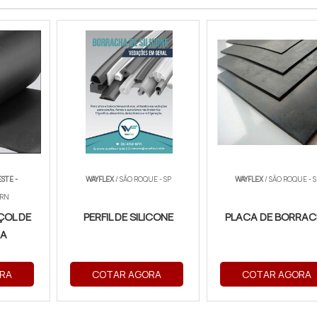
STE -
WAYFLEX
/ SÃO ROQUE - SP
WAYFLEX
/ SÃO ROQUE - S
 RN
ÇOL DE
PERFIL DE SILICONE
PLACA DE BORRA
A
RA
COTAR AGORA
COTAR AGORA