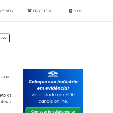
BRE NÓS
PRODUTOS
BLOG
 preto
lize um
eto da
antes a