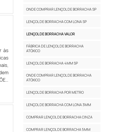
cha:
ONDE COMPRAR LENÇOL DE BORRACHA SP
idas
 com
LENÇOL DE BORRACHA COM LONA SP
s de
rias
LENÇOL DE BORRACHA VALOR
ssui
FÁBRICA DE LENÇOL DE BORRACHA
Boa
r às
ATÓXICO
ia a
icas
LENÇOL DE BORRACHA 4MM SP
água
ais,
dade
odem
ONDE COMPRAR LENÇOL DE BORRACHA
A Os
ÇÕES
ATÓXICO
ução
nder
LENÇOL DE BORRACHA POR METRO
. Os
acha
s do
o de
LENÇOL DE BORRACHA COM LONA 3MM
s ou
ordo
adas
COMPRAR LENÇOL DE BORRACHA CINZA
mais
COMPRAR LENÇOL DE BORRACHA 5MM
orma