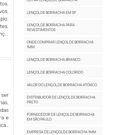
tos,
vos,
LENÇOL DE BORRACHA EM SP
plo;
LENÇOL DE BORRACHA PARA
tes.
REVESTIMENTOS
nçol
a de
ONDE COMPRAR LENÇOL DE BORRACHA
1MM
LENÇOL DE BORRACHA BRANCO
LENÇOL DE BORRACHA COLORIDO
VALOR DO LENÇOL DE BORRACHA ATÓXICO
 ser
DISTRIBUIDOR DE LENÇOL DE BORRACHA
ias,
PRETO
idas
FORNECEDOR DE LENÇOL DE BORRACHA
ra e
EM SÃO PAULO
icas
EMPRESA DE LENÇOL DE BORRACHA 1MM
ue o