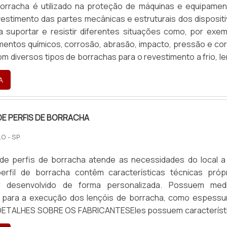
borracha é utilizado na proteção de máquinas e equipamen
estimento das partes mecânicas e estruturais dos dispositi
a suportar e resistir diferentes situações como, por exem
entos químicos, corrosão, abrasão, impacto, pressão e cor
m diversos tipos de borrachas para o revestimento a frio, le
omum, média, alta e extra abrasividade, também com borrach
A
ico com alta performance e durabilidade
DE PERFIS DE BORRACHA
O - SP
 de perfis de borracha atende as necessidades do local a
perfil de borracha contêm características técnicas própr
 desenvolvido de forma personalizada. Possuem med
 para a execução dos lençóis de borracha, como espessu
 DETALHES SOBRE OS FABRICANTESEles possuem característ
prias, variando de acordo com a matéria prima e tipo, o q