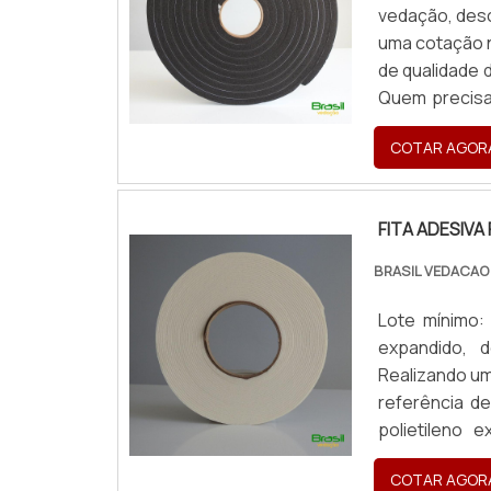
vedação, desc
uma cotação n
de qualidade
Quem precisa
consegue enco
COTAR AGOR
fa...
FITA ADESIVA
BRASIL VEDACAO
Lote mínimo:
expandido, 
Realizando um
referência d
polietileno 
encontrar ex
COTAR AGOR
desbotam...