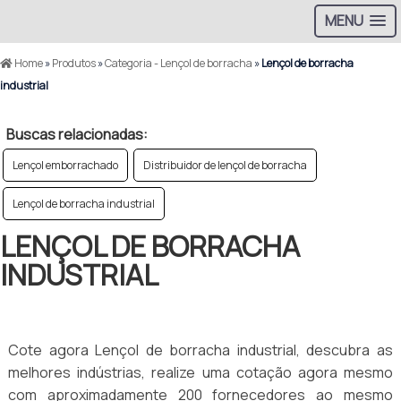
MENU
Home
»
Produtos
»
Categoria - Lençol de borracha
»
Lençol de borracha
industrial
Buscas relacionadas:
Lençol emborrachado
Distribuidor de lençol de borracha
Lençol de borracha industrial
LENÇOL DE BORRACHA
INDUSTRIAL
Cote agora Lençol de borracha industrial, descubra as
melhores indústrias, realize uma cotação agora mesmo
com aproximadamente 200 fornecedores ao mesmo