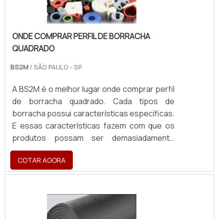
ONDE COMPRAR PERFIL DE BORRACHA
QUADRADO
BS2M
/ SÃO PAULO - SP
A BS2M é o melhor lugar onde comprar perfil
de borracha quadrado. Cada tipos de
borracha possui características específicas.
E essas características fazem com que os
produtos possam ser demasiadamente
flexíveis na aplicação, sendo aplicável em um
COTAR AGORA
grande número de
finalidades.CARACTERÍSTICAS DO
PRODUTOContêm ainda características
técnicas próprias para atender as mais
diversas necessidades de mercado. Existem