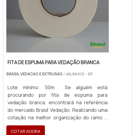
FITA DE ESPUMA PARA VEDAÇÃO BRANCA
BRASIL VEDACAO E EXTRUSAO
/ VALINHOS - SP
Lote mínimo: 50m Se alguém está
procurando por fita de espuma para
vedação branca, encontrará na referência
do mercado Brasil Vedação. Realizando uma
cotação na melhor organização do ramo e
descobrindo a maior referência de qualidade
COTAR AGORA
da área de atuação. Quando a busca é por