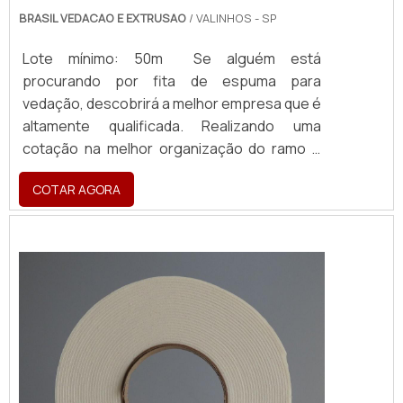
BRASIL VEDACAO E EXTRUSAO
/ VALINHOS - SP
Lote mínimo: 50m Se alguém está
procurando por fita de espuma para
vedação, descobrirá a melhor empresa que é
altamente qualificada. Realizando uma
cotação na melhor organização do ramo e
descobrindo a maior referência de qualidade
COTAR AGORA
da área de atuação. MAIS SOBRE FITA DE
ESPUMA PARA VEDAÇÃO Quem precisa de
fita de espuma para vedação em uma
empresa inovadora, consegue encontrar o
site da Brasil Vedação. É possível encontrar
borrachas fa...