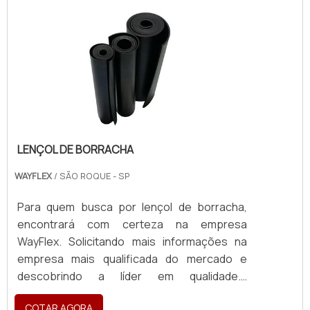
alcalinos;Atóxico;Versatilidade na
coloração;Resistente a bactérias e
fungos;Grande alta.PROCURANDO POR
ONDE COMPRAR PERFIL DE BORRACHA
QUADRADOOs produtos desenvolvidos pela
BS2M vedações são confeccionados com
alta tecnologia, qualidade e entrega rápida.
Toda a linha de produção é amparada por um
eficiente sistema de vistorias de qualidade,
LENÇOL DE BORRACHA
baseada em critérios pré estabelecidos. .
WAYFLEX
/ SÃO ROQUE - SP
Para quem busca por lençol de borracha,
encontrará com certeza na empresa
WayFlex. Solicitando mais informações na
empresa mais qualificada do mercado e
descobrindo a líder em qualidade.É
importante lembrar que o produto deve
COTAR AGORA