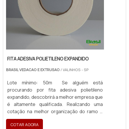
FITA ADESIVA POLIETILENO EXPANDIDO
BRASIL VEDACAO E EXTRUSAO
/ VALINHOS - SP
Lote mínimo: 50m Se alguém está
procurando por fita adesiva polietileno
expandido, descobrirá a melhor empresa que
é altamente qualificada. Realizando uma
cotação na melhor organização do ramo e
descobrindo a maior referência de qualidade
COTAR AGORA
da área de atuação. Quando o tema é fita