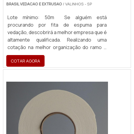
BRASIL VEDACAO E EXTRUSAO
/ VALINHOS - SP
Lote mínimo: 50m Se alguém está
procurando por fita de espuma para
vedação, descobrirá a melhor empresa que é
altamente qualificada. Realizando uma
cotação na melhor organização do ramo e
descobrindo a maior referência de qualidade
COTAR AGORA
da área de atuação. MAIS SOBRE FITA DE
ESPUMA PARA VEDAÇÃO Quem precisa de
fita de espuma para vedação em uma
empresa inovadora, consegue encontrar o
site da Brasil Vedação. É possível encontrar
borrachas fa...