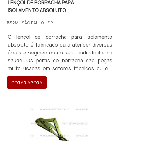
LENÇOL DE BORRACHA PARA
ISOLAMENTO ABSOLUTO
BS2M
/ SÃO PAULO - SP
O lençol de borracha para isolamento
absoluto é fabricado para atender diversas
áreas e segmentos do setor industrial e da
saúde. Os perfis de borracha são peças
muito usadas em setores técnicos ou em
aplicações para manutenção de maquinários
COTAR AGORA
industriais, além de bastante usado na
ortodontia.MAIS INFORMAÇÕES ACERCA DO
PRODUTOEles possuem características
técnicas próprias, variando de acordo com a
matéria prima e tipo, o que o permite atender
as mais variadas aplicações. Existem vários
tipos de Borracha: as de uso mais geral e as
mais específicas.A partir dessas, são