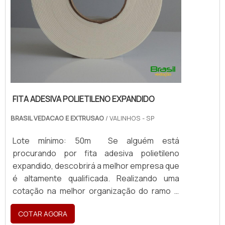
FITA ADESIVA POLIETILENO EXPANDIDO
BRASIL VEDACAO E EXTRUSAO
/ VALINHOS - SP
Lote mínimo: 50m Se alguém está
procurando por fita adesiva polietileno
expandido, descobrirá a melhor empresa que
é altamente qualificada. Realizando uma
cotação na melhor organização do ramo e
descobrindo a maior referência de qualidade
COTAR AGORA
da área de atuação. Quando o tema é fita