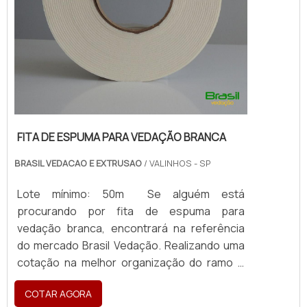
FITA DE ESPUMA PARA VEDAÇÃO BRANCA
BRASIL VEDACAO E EXTRUSAO
/ VALINHOS - SP
Lote mínimo: 50m Se alguém está
procurando por fita de espuma para
vedação branca, encontrará na referência
do mercado Brasil Vedação. Realizando uma
cotação na melhor organização do ramo e
descobrindo a maior referência de qualidade
COTAR AGORA
da área de atuação. Quando a busca é por