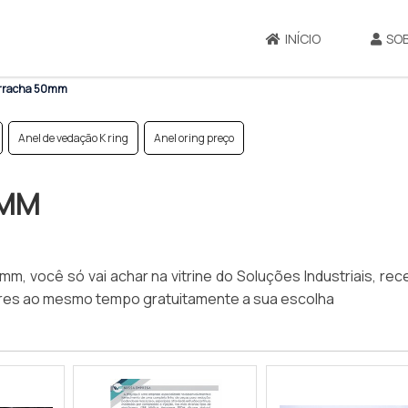
INÍCIO
SO
orracha 50mm
Anel de vedação K ring
Anel oring preço
0MM
, você só vai achar na vitrine do Soluções Industriais, re
dores ao mesmo tempo gratuitamente a sua escolha