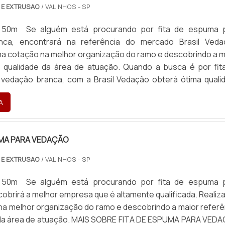
 E EXTRUSAO
/ VALINHOS - SP
: 50m Se alguém está procurando por fita de espuma 
nca, encontrará na referência do mercado Brasil Veda
a cotação na melhor organização do ramo e descobrindo a m
e qualidade da área de atuação. Quando a busca é por fit
vedação branca, com a Brasil Vedação obterá ótima quali
lidas e duráveis, que não desbotam ou amarelam. MAIS S
A
...
UMA PARA VEDAÇÃO
 E EXTRUSAO
/ VALINHOS - SP
: 50m Se alguém está procurando por fita de espuma 
obrirá a melhor empresa que é altamente qualificada. Realiz
a melhor organização do ramo e descobrindo a maior referê
 da área de atuação. MAIS SOBRE FITA DE ESPUMA PARA VED