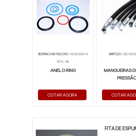
BORRACHAS FACCINI
/ NOVA SANTA
WAYFLEX
/ SÃO ROQ
RITA - RS
ANEL O RING
MANGUEIRAS D
PRESSÃ
COTAR AGORA
COTAR AGO
FITA DE ESP