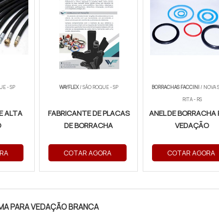
UE - SP
WAYFLEX
/ SÃO ROQUE - SP
BORRACHAS FACCINI
/ NOVA 
RITA - RS
E ALTA
FABRICANTE DE PLACAS
ANEL DE BORRACHA 
O
DE BORRACHA
VEDAÇÃO
RA
COTAR AGORA
COTAR AGORA
UMA PARA VEDAÇÃO BRANCA