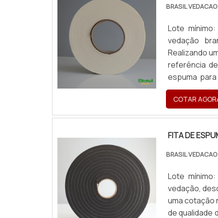
BRASIL VEDACAO
Lote mínimo
vedação bra
Realizando um
referência d
espuma para 
com cores só
COTAR AGOR
FITA DE ESPUM
FITA DE ESP
BRASIL VEDACAO
Lote mínimo
vedação, desc
uma cotação n
de qualidade