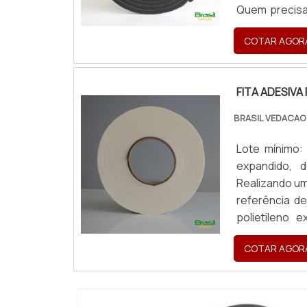
Quem precisa
consegue enco
COTAR AGOR
fa...
FITA ADESIVA
BRASIL VEDACAO
Lote mínimo:
expandido, 
Realizando um
referência d
polietileno 
encontrar ex
COTAR AGOR
desbotam...