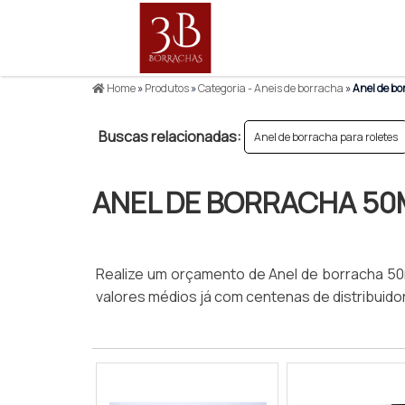
Home
»
Produtos
»
Categoria - Aneis de borracha
»
Anel de b
Buscas relacionadas:
Anel de borracha para roletes
ANEL DE BORRACHA 5
Realize um orçamento de Anel de borracha 50mm
valores médios já com centenas de distribui