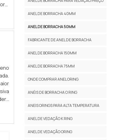
ANEL DE BORRACHA PARA VEDAÇÃO PREÇO
ora,
chas
ANEL DE BORRACHA 40MM
ANEL DE BORRACHA 50MM
FABRICANTE DE ANEL DE BORRACHA
ANEL DE BORRACHA 150MM
ANEL DE BORRACHA 75MM
leno
ada.
ONDE COMPRAR ANEL ORING
aior
siva
ANÉIS DE BORRACHA O RING
derá
ANEIS ORINGS PARA ALTA TEMPERATURA
 não
ANEL DE VEDAÇÃO K RING
ANEL DE VEDAÇÃO ORING