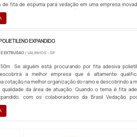
 de fita de espuma para vedação em uma empresa inovad
ntrar o site da Brasil Vedação. É possível encontrar borra
A
 POLIETILENO EXPANDIDO
 E EXTRUSAO
/ VALINHOS - SP
 50m Se alguém está procurando por fita adesiva polieti
descobrirá a melhor empresa que é altamente qualific
a cotação na melhor organização do ramo e descobrindo a m
e qualidade da área de atuação. Quando o tema é fita ade
expandido, com os colaboradores da Brasil Vedação po
celente custo-benefício com cores sólidas e duráveis, que
A