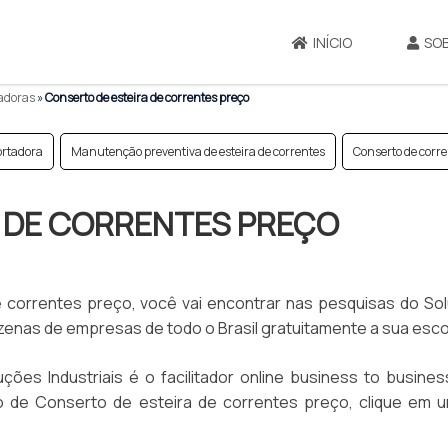
INÍCIO
SO
tadoras
»
Conserto de esteira de correntes preço
ortadora
Manutenção preventiva de esteira de correntes
Conserto de corre
 DE CORRENTES PREÇO
 correntes preço, você vai encontrar nas pesquisas do So
dezenas de empresas de todo o Brasil gratuitamente a sua esco
ções Industriais é o facilitador online business to busines
 de Conserto de esteira de correntes preço, clique em 