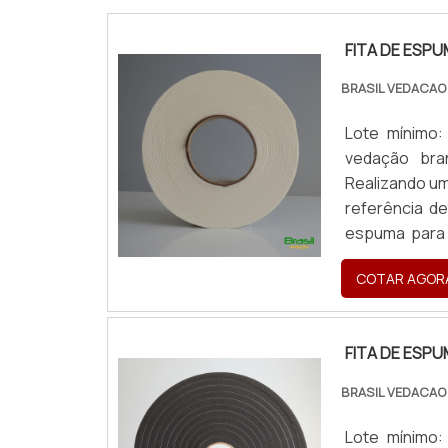
FITA DE ESP
BRASIL VEDACAO
Lote mínimo
vedação bra
Realizando um
referência d
espuma para 
com cores só
COTAR AGOR
FITA DE ESPUM
FITA DE ESP
BRASIL VEDACAO
Lote mínimo