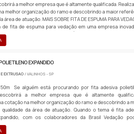
obrirá a melhor empresa que é altamente qualificada. Realiz
a melhor organização do ramo e descobrindo a maior referê
 da área de atuação. MAIS SOBRE FITA DE ESPUMA PARA VED
 de fita de espuma para vedação em uma empresa inovad
ntrar o site da Brasil Vedação. É possível encontrar borra
A
 POLIETILENO EXPANDIDO
 E EXTRUSAO
/ VALINHOS - SP
 50m Se alguém está procurando por fita adesiva polieti
descobrirá a melhor empresa que é altamente qualific
a cotação na melhor organização do ramo e descobrindo a m
e qualidade da área de atuação. Quando o tema é fita ade
expandido, com os colaboradores da Brasil Vedação po
celente custo-benefício com cores sólidas e duráveis, que
A