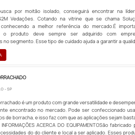
sca por moitão isolado, conseguirá encontrar na líde
2M Vedações. Cotando na vitrine que se chama Solu
e conhecendo a melhor referência do mercado.É import
e o produto deve sempre ser adquirido com empre
s no segmento. Esse tipo de cuidado ajuda a garantir a quali
de dos materiais, além de evitar prejuízos com substitui
A
de peças defeituosas. Assim, é possível poupar ga
ios.DETALHES SOBRE MOITÃO ISOLADOQuem está à procur
isolado em uma empresa inovadora, vai até o site da 
ORRACHADO
ma empresa com alto know-how em bolsas de borrac
recendo o que há de melhor no mercado para cada cliente.A
O - SP
o analítica sobre moitão isolado, é importante buscar
enha produtos e serviços com ótima qualidade e assertivid
orrachado é um produto com grande versatilidade e desempe
tantes que ficam de fora no planejamento de empresas
ente encontrado no mercado. Pode ser confeccionado us
o lucro, deixando a desejar nos outros fatores.Existem mu
pos de borracha, e isso faz com que as aplicações sejam bast
entes de demonstrar conhecimento e autoridade em sua áre
IS INFORMAÇÕES ACERCA DO EQUIPAMENTOSão fabricado 
 motivos pelos quais a BS2M Vedações é referência qu
cessidades do do cliente e local a ser aplicado. Esses prod