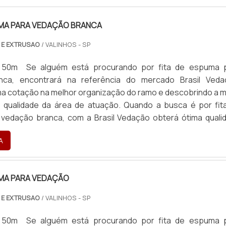
UMA PARA VEDAÇÃO BRANCA
 E EXTRUSAO
/ VALINHOS - SP
: 50m Se alguém está procurando por fita de espuma 
nca, encontrará na referência do mercado Brasil Veda
a cotação na melhor organização do ramo e descobrindo a m
e qualidade da área de atuação. Quando a busca é por fit
vedação branca, com a Brasil Vedação obterá ótima quali
lidas e duráveis, que não desbotam ou amarelam. MAIS S
A
...
UMA PARA VEDAÇÃO
 E EXTRUSAO
/ VALINHOS - SP
: 50m Se alguém está procurando por fita de espuma 