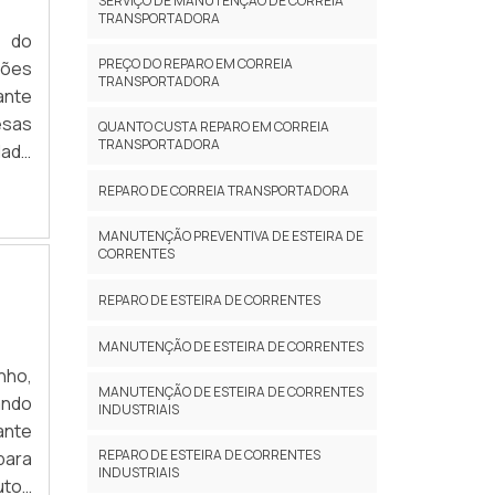
SERVIÇO DE MANUTENÇÃO DE CORREIA
TRANSPORTADORA
r do
PREÇO DO REPARO EM CORREIA
ções
TRANSPORTADORA
ante
sas
QUANTO CUSTA REPARO EM CORREIA
TRANSPORTADORA
dade
ções
REPARO DE CORREIA TRANSPORTADORA
stos
a de
MANUTENÇÃO PREVENTIVA DE ESTEIRA DE
CORRENTES
BS2M
ha e
REPARO DE ESTEIRA DE CORRENTES
inda
 uma
MANUTENÇÃO DE ESTEIRA DE CORRENTES
ade,
nho,
MANUTENÇÃO DE ESTEIRA DE CORRENTES
 que
ando
INDUSTRIAIS
itas
ante
a de
REPARO DE ESTEIRA DE CORRENTES
para
INDUSTRIAIS
ando
utos