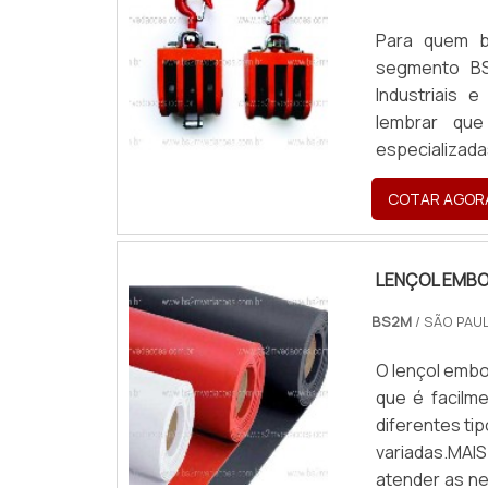
Para quem bu
segmento BS
Industriais 
lembrar qu
especializada
e durabilida
COTAR AGOR
frequentes 
desnecessár
moitão tipo 
LENÇOL EMB
Vedações. U
cordões, ofe
BS2M
/ SÃO PAUL
com uma visã
empresa que t
O lençol emb
pontos impor
que é facilm
visam apenas 
diferentes ti
formas difer
variadas.MA
atuação. Os
atender as ne