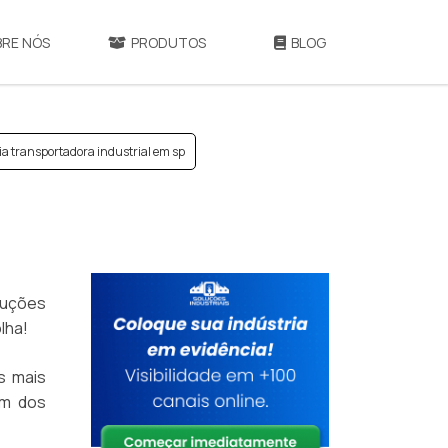
BRE NÓS
PRODUTOS
BLOG
ia transportadora industrial em sp
luções
lha!
s mais
um dos