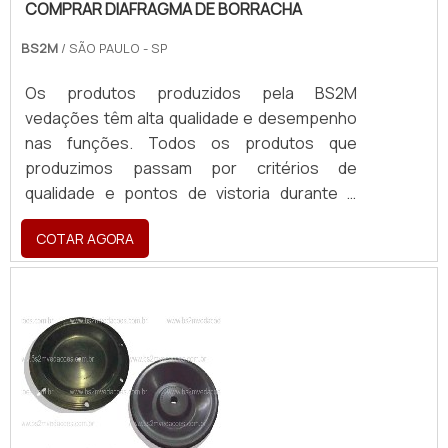
COMPRAR DIAFRAGMA DE BORRACHA
BS2M
/ SÃO PAULO - SP
Os produtos produzidos pela BS2M
vedações têm alta qualidade e desempenho
nas funções. Todos os produtos que
produzimos passam por critérios de
qualidade e pontos de vistoria durante o
processo de produção. São fabricados para
COTAR AGORA
atender a vasta gama de segmentos de
negócios. Os produtos da BS2M Vedações
são bastante flexíveis, tanto para peças
técnicas quanto para manutenção de
maquinários industriais.ONDE COMPRAR
DIAFRAGMA DE BORRACHAOs ...