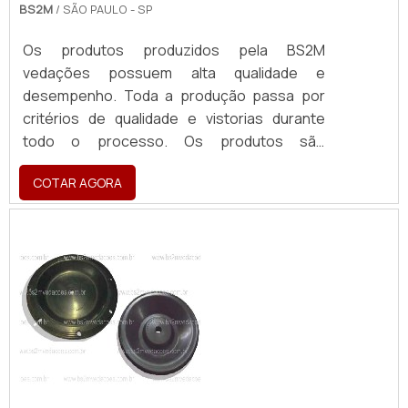
BS2M
/ SÃO PAULO - SP
Os produtos produzidos pela BS2M
vedações possuem alta qualidade e
desempenho. Toda a produção passa por
critérios de qualidade e vistorias durante
todo o processo. Os produtos são
fabricados para atender diversos
COTAR AGORA
segmentos de negócios. Os produtos da
BS2M Vedações são flexíveis, adaptando-se
a peças técnicas ou para manutenção de
maquinários industriais, como o diafragma de
borracha.MAIS DETALHES SOBRE O
PRODUTOOs produtos da BS2M veda...