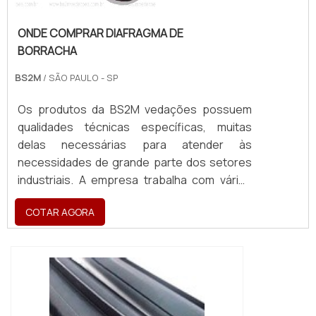
ONDE COMPRAR DIAFRAGMA DE
BORRACHA
BS2M
/ SÃO PAULO - SP
Os produtos da BS2M vedações possuem
qualidades técnicas específicas, muitas
delas necessárias para atender às
necessidades de grande parte dos setores
industriais. A empresa trabalha com vários
tipos de Borracha: os de uso mais
COTAR AGORA
generalizado e os mais específicos, que são
trabalhadas de forma personalizada para
atender a indústria, com características
técnicas variadas para as diferentes
aplicações.ONDE COMPRAR DIAFRAGMA DE
BORRACHA DE ...