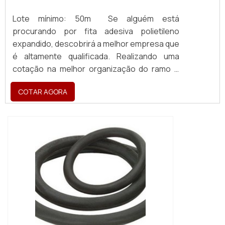
Lote mínimo: 50m Se alguém está
procurando por fita adesiva polietileno
expandido, descobrirá a melhor empresa que
é altamente qualificada. Realizando uma
cotação na melhor organização do ramo e
descobrindo a maior referência de qualidade
COTAR AGORA
da área de atuação. Quando o tema é fita
adesiva polietileno expandido, com os
colaboradores da Brasil Vedação poderá
encontrar excelente custo-benefício com
cores sólidas e duráveis, que não
desbotam...