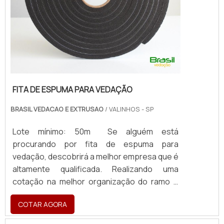
FITA DE ESPUMA PARA VEDAÇÃO
BRASIL VEDACAO E EXTRUSAO
/ VALINHOS - SP
Lote mínimo: 50m Se alguém está
procurando por fita de espuma para
vedação, descobrirá a melhor empresa que é
altamente qualificada. Realizando uma
cotação na melhor organização do ramo e
descobrindo a maior referência de qualidade
COTAR AGORA
da área de atuação. MAIS SOBRE FITA DE
ESPUMA PARA VEDAÇÃO Quem precisa de