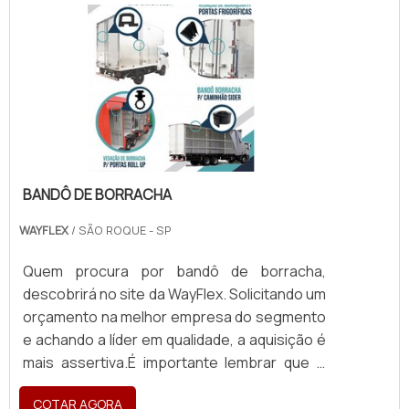
BANDÔ DE BORRACHA
WAYFLEX
/ SÃO ROQUE - SP
Quem procura por bandô de borracha,
descobrirá no site da WayFlex. Solicitando um
orçamento na melhor empresa do segmento
e achando a líder em qualidade, a aquisição é
mais assertiva.É importante lembrar que o
produto deve ser adquirido com empresas
COTAR AGORA
especializadas. Esse tipo de cuidado ajuda a