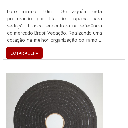
Lote mínimo: 50m Se alguém está
procurando por fita de espuma para
vedação branca, encontrará na referência
do mercado Brasil Vedação. Realizando uma
cotação na melhor organização do ramo e
descobrindo a maior referência de qualidade
COTAR AGORA
da área de atuação. Quando a busca é por
fita de espuma para vedação branca, com a
Brasil Vedação obterá ótima qualidade com
cores sólidas e duráveis, que não desbotam
ou amarelam. MAIS SOBRE FITA DE ESPUM...