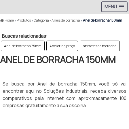
MENU
Home
»
Produtos
»
Categoria - Aneis de borracha
»
Anel de borracha 150mm
Buscas relacionadas:
Anel de borracha 75mm
Anel oring preço
artefatos de borracha
ANEL DE BORRACHA 150MM
Se busca por Anel de borracha 150mm, você só vai
encontrar aqui no Soluções Industriais, receba diversos
comparativos pela internet com aproximadamente 100
empresas gratuitamente a sua escolha