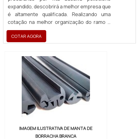
expandido, descobrirá a melhor empresa que
é altamente qualificada. Realizando uma
cotação na melhor organização do ramo e
descobrindo a maior referência de qualidade
COTAR AGORA
da área de atuação. Quando o tema é fita
adesiva polietileno expandido, com os
colaboradores da Brasil Vedação poderá
encontrar excelente custo-benefício com
cores sólidas e duráveis, que não
desbotam...
IMAGEM ILUSTRATIVA DE MANTA DE
BORRACHA BRANCA