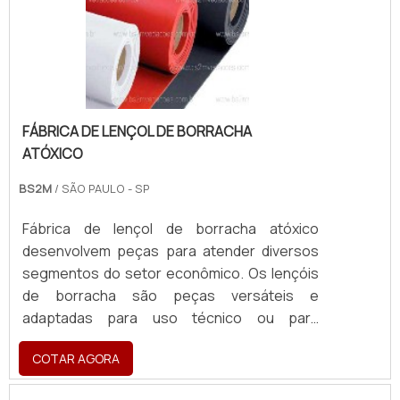
FÁBRICA DE LENÇOL DE BORRACHA
ATÓXICO
BS2M
/ SÃO PAULO - SP
Fábrica de lençol de borracha atóxico
desenvolvem peças para atender diversos
segmentos do setor econômico. Os lençóis
de borracha são peças versáteis e
adaptadas para uso técnico ou para
manutenção de maquinários.DETALHES
COTAR AGORA
SOBRE O PRODUTOÉ resistente à abrasão,
impacto e corte, sendo muito utilizado na