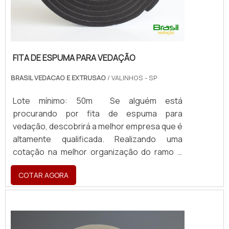
FITA DE ESPUMA PARA VEDAÇÃO
BRASIL VEDACAO E EXTRUSAO
/ VALINHOS - SP
Lote mínimo: 50m Se alguém está
procurando por fita de espuma para
vedação, descobrirá a melhor empresa que é
altamente qualificada. Realizando uma
cotação na melhor organização do ramo e
descobrindo a maior referência de qualidade
COTAR AGORA
da área de atuação. MAIS SOBRE FITA DE
ESPUMA PARA VEDAÇÃO Quem precisa de
fita de espuma para vedação em uma
empresa inovadora, consegue encontrar o
site da Brasil Vedação. É possível encontrar