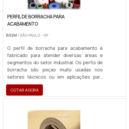
PERFIL DE BORRACHA PARA
ACABAMENTO
BS2M
/ SÃO PAULO - SP
O perfil de borracha para acabamento é
fabricado para atender diversas áreas e
segmentos do setor industrial. Os perfis de
borracha são peças muito usadas nos
setores técnicos ou em aplicações para
manutenção de maquinários industriais.MAIS
COTAR AGORA
DETALHES ACERCA DO PRODUTOEles
possuem características técnicas próprias,
variando de acordo com a matéria prima e
tipo, o que o permite atender as mais
variadas aplicações. Existem vários tipos de
borracha: as de uso mais geral e as mais