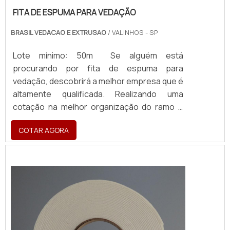
FITA DE ESPUMA PARA VEDAÇÃO
BRASIL VEDACAO E EXTRUSAO
/ VALINHOS - SP
Lote mínimo: 50m Se alguém está
procurando por fita de espuma para
vedação, descobrirá a melhor empresa que é
altamente qualificada. Realizando uma
cotação na melhor organização do ramo e
descobrindo a maior referência de qualidade
COTAR AGORA
da área de atuação. MAIS SOBRE FITA DE
ESPUMA PARA VEDAÇÃO Quem precisa de
fita de espuma para vedação em uma
empresa inovadora, consegue encontrar o
site da Brasil Vedação. É possível encontrar
borrachas fa...