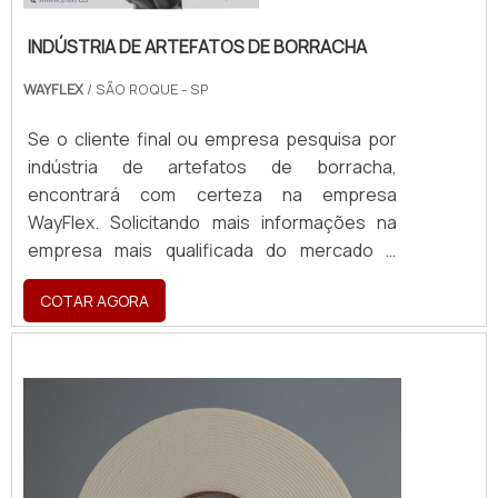
INDÚSTRIA DE ARTEFATOS DE BORRACHA
WAYFLEX
/ SÃO ROQUE - SP
Se o cliente final ou empresa pesquisa por
indústria de artefatos de borracha,
encontrará com certeza na empresa
WayFlex. Solicitando mais informações na
empresa mais qualificada do mercado e
descobrindo a líder em qualidade.Quando o
COTAR AGORA
quesito é indústria de artefatos de borracha,
com os profissionais da WayFlex
encontramos excelente custo-benefício
com produtos de acordo com as
necessidades do consumidor.DIFERENCIAIS
IMPORTANTES DE INDÚS...