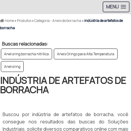
MENU
Home
»
Produtos
»
Categoria - Aneis de borracha
»
indústria de artefatos de
borracha
Buscas relacionadas:
Anel oring borracha nitrílica
Aneis Orings para Alta Temperatura
Anel oring
INDÚSTRIA DE ARTEFATOS DE
BORRACHA
Buscou por indústria de artefatos de borracha, você
consegue nos resultados das buscas do Soluções
Industriais, solicite diversos comparativos online com mais