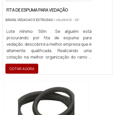
FITA DE ESPUMA PARA VEDAÇÃO
BRASIL VEDACAO E EXTRUSAO
/ VALINHOS - SP
Lote mínimo: 50m Se alguém está
procurando por fita de espuma para
vedação, descobrirá a melhor empresa que é
altamente qualificada. Realizando uma
cotação na melhor organização do ramo e
descobrindo a maior referência de qualidade
COTAR AGORA
da área de atuação. MAIS SOBRE FITA DE
ESPUMA PARA VEDAÇÃO Quem precisa de
fita de espuma para vedação em uma
empresa inovadora, consegue encontrar o
site da Brasil Vedação. É possível encontrar
borrachas fa...