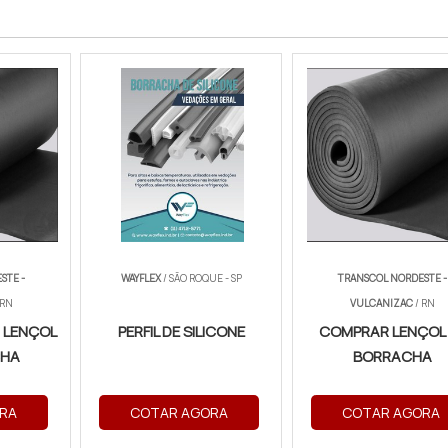
STE -
WAYFLEX
/ SÃO ROQUE - SP
TRANSCOL NORDESTE -
 RN
VULCANIZAC
/ RN
 LENÇOL
PERFIL DE SILICONE
COMPRAR LENÇOL
CHA
BORRACHA
RA
COTAR AGORA
COTAR AGORA