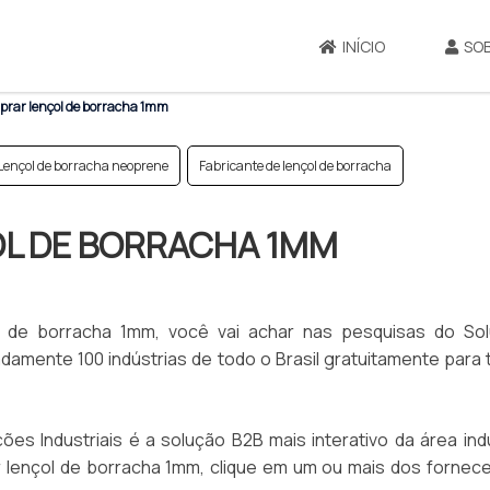
INÍCIO
SO
rar lençol de borracha 1mm
Lençol de borracha neoprene
Fabricante de lençol de borracha
L DE BORRACHA 1MM
 de borracha 1mm, você vai achar nas pesquisas do So
damente 100 indústrias de todo o Brasil gratuitamente para
es Industriais é a solução B2B mais interativo da área indu
 lençol de borracha 1mm, clique em um ou mais dos fornec