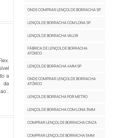
aior
ONDE COMPRAR LENÇOL DE BORRACHA SP
 NO
o de
LENÇOL DE BORRACHA COM LONA SP
tens
tima
LENÇOL DE BORRACHA VALOR
s os
FÁBRICA DE LENÇOL DE BORRACHA
ar a
ATÓXICO
o em
lex.
 uma
LENÇOL DE BORRACHA 4MM SP
ível
toda
do a
ONDE COMPRAR LENÇOL DE BORRACHA
ncia
s da
ATÓXICO
 aos
LENÇOL DE BORRACHA POR METRO
iras
ção.
LENÇOL DE BORRACHA COM LONA 3MM
ório
o de
COMPRAR LENÇOL DE BORRACHA CINZA
rdão
COMPRAR LENÇOL DE BORRACHA 5MM
e-se