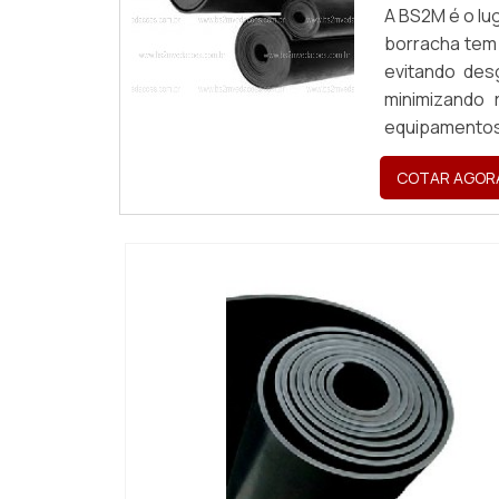
A BS2M é o lu
borracha tem
evitando des
minimizando 
equipamentos
DO PRODUTOU
COTAR AGOR
borracha co...