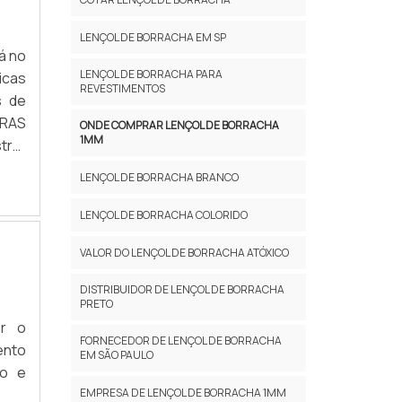
ha e
pois
LENÇOL DE BORRACHA EM SP
omo:
á no
como
LENÇOL DE BORRACHA PARA
icas
REVESTIMENTOS
para
s de
L DE
IRAS
ONDE COMPRAR LENÇOL DE BORRACHA
1MM
zido
trar
dade
 sua
LENÇOL DE BORRACHA BRANCO
para
ório
 são
tima
LENÇOL DE BORRACHA COLORIDO
rios
alta
VALOR DO LENÇOL DE BORRACHA ATÓXICO
iras
deve
DISTRIBUIDOR DE LENÇOL DE BORRACHA
sto-
PRETO
ia e
er o
FORNECEDOR DE LENÇOL DE BORRACHA
ágil
ento
EM SÃO PAULO
co é
ão e
dade
EMPRESA DE LENÇOL DE BORRACHA 1MM