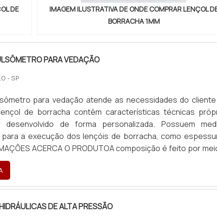
OL DE
IMAGEM ILUSTRATIVA DE ONDE COMPRAR LENÇOL D
BORRACHA 1MM
ULSÔMETRO PARA VEDAÇÃO
O - SP
lsômetro para vedação atende as necessidades do cliente
 lençol de borracha contêm características técnicas própr
 desenvolvido de forma personalizada. Possuem med
 para a execução dos lençóis de borracha, como espessu
RMAÇÕES ACERCA O PRODUTOA composição é feito por mei
naturais ou sintéticos, e é fundamental que o fornecedor 
A
 as normas regulamentares referente ao produto forne
racha. Os lençóis de borracha conseguem atender a dive
 como por exemplo:Carpete de borracha e manta
HIDRÁULICAS DE ALTA PRESSÃO
racha antiestática, para produtos químicos, abrasão, e