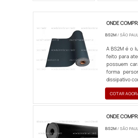
ONDE COMPR
BS2M
/ SÃO PAUL
A BS2M é o l
feito para at
possuem cara
forma perso
dissipativo c
revestimentos 
COTAR AGOR
ONDE COMPR
BS2M
/ SÃO PAUL