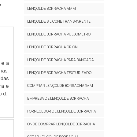
E
LENÇOL DE BORRACHA 4MM
LENÇOL DE SILICONE TRANSPARENTE
LENÇOL DE BORRACHA PULSOMETRO
LENÇOL DE BORRACHA ORION
LENÇOL DE BORRACHA PARA BANCADA
 e a
ias,
LENÇOL DE BORRACHA TEXTURIZADO
idas
ra e
COMPRAR LENÇOL DE BORRACHA 1MM
o de
EMPRESA DE LENÇOL DE BORRACHA
siga
cido
FORNECEDOR DE LENÇOL DE BORRACHA
rsas
 de
ONDE COMPRAR LENÇOL DE BORRACHA
ntre
COTAR LENÇOL DE BORRACHA