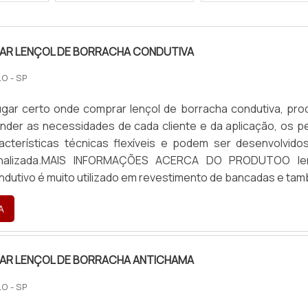
AR LENÇOL DE BORRACHA CONDUTIVA
O - SP
ugar certo onde comprar lençol de borracha condutiva, pro
ender as necessidades de cada cliente e da aplicação, os pe
cterísticas técnicas flexíveis e podem ser desenvolvido
nalizada.MAIS INFORMAÇÕES ACERCA DO PRODUTOO le
ondutivo é muito utilizado em revestimento de bancadas e ta
de solo com a finalidade de evitar a descarga brusca. Dissipa 
A
AR LENÇOL DE BORRACHA ANTICHAMA
O - SP