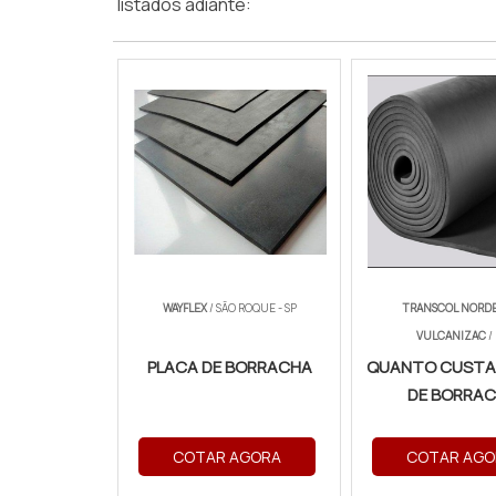
listados adiante:
WAYFLEX
/ SÃO ROQUE - SP
TRANSCOL NORDE
VULCANIZAC
/
PLACA DE BORRACHA
QUANTO CUSTA
DE BORRA
COTAR AGORA
COTAR AGO