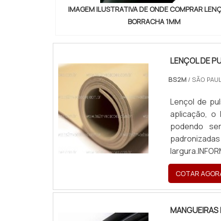
IMAGEM ILUSTRATIVA DE ONDE COMPRAR LENÇ
BORRACHA 1MM
LENÇOL DE P
BS2M
/ SÃO PAUL
Lençol de pu
aplicação, o
podendo ser
padronizadas
largura.INFO
elastômeros 
COTAR AGOR
corretamente
manta de bor
aplicações
MANGUEIRAS 
borracha;Bor