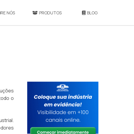
BRE NÓS
PRODUTOS
BLOG
luções
 todo o
strial.
edores