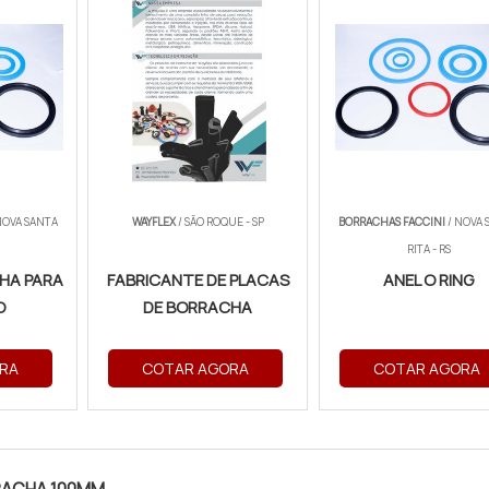
NOVA SANTA
WAYFLEX
/ SÃO ROQUE - SP
BORRACHAS FACCINI
/ NOVA 
RITA - RS
HA PARA
FABRICANTE DE PLACAS
ANEL O RING
O
DE BORRACHA
RA
COTAR AGORA
COTAR AGORA
RACHA 100MM