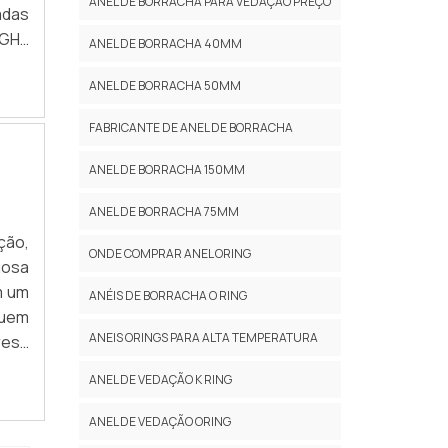
ANEL DE BORRACHA PARA VEDAÇÃO PREÇO
adas
NGHá
ANEL DE BORRACHA 40MM
 sua
ANEL DE BORRACHA 50MM
FABRICANTE DE ANEL DE BORRACHA
ANEL DE BORRACHA 150MM
ANEL DE BORRACHA 75MM
ção,
ONDE COMPRAR ANEL ORING
iosa
m um
ANÉIS DE BORRACHA O RING
Quem
ANEIS ORINGS PARA ALTA TEMPERATURA
esa
resa
ANEL DE VEDAÇÃO K RING
ANEL DE VEDAÇÃO ORING