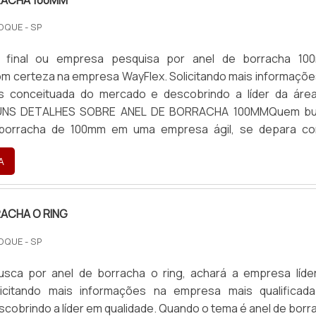
OQUE - SP
e final ou empresa pesquisa por anel de borracha 10
m certeza na empresa WayFlex. Solicitando mais informaçõe
 conceituada do mercado e descobrindo a líder da áre
UNS DETALHES SOBRE ANEL DE BORRACHA 100MMQuem b
 borracha de 100mm em uma empresa ágil, se depara c
 grande know-how focado em guarnições de borracha e len
A
visando sempre...
RACHA O RING
OQUE - SP
sca por anel de borracha o ring, achará a empresa líde
icitando mais informações na empresa mais qualificad
cobrindo a líder em qualidade. Quando o tema é anel de borr