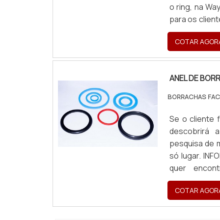
o ring, na Wa
para os clie
muitas manei
COTAR AGOR
área...
ANEL DE BOR
BORRACHAS FAC
Se o cliente
descobrirá 
pesquisa de 
só lugar. I
quer encon
comprometida
COTAR AGOR
trabalha com c