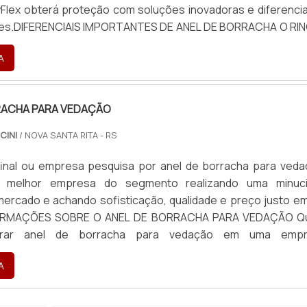
yFlex obterá proteção com soluções inovadoras e diferenci
ntes.DIFERENCIAIS IMPORTANTES DE ANEL DE BORRACHA O RI
ras eficientes de demonstrar competência e excelência em
A
RACHA PARA VEDAÇÃO
CINI
/ NOVA SANTA RITA - RS
 final ou empresa pesquisa por anel de borracha para veda
a melhor empresa do segmento realizando uma minuc
mercado e achando sofisticação, qualidade e preço justo e
NFORMAÇÕES SOBRE O ANEL DE BORRACHA PARA VEDAÇÃO 
trar anel de borracha para vedação em uma empr
 com os serviços, descobre a Borrachas Faccini. A emp
A
analetas revestida...