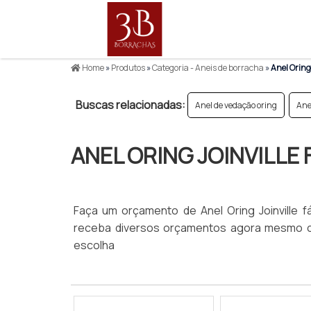
Home
»
Produtos
»
Categoria - Aneis de borracha
»
Anel Oring 
Buscas relacionadas:
Anel de vedação oring
Ane
ANEL ORING JOINVILLE 
Faça um orçamento de Anel Oring Joinville fá
receba diversos orçamentos agora mesmo 
escolha