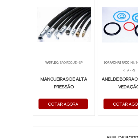
WAYFLEX
/ SÃO ROQUE - SP
BORRACHAS FACCINI
/ 
RITA - RS
MANGUEIRAS DE ALTA
ANEL DE BORRAC
PRESSÃO
VEDAÇÃ
COTAR AGORA
COTAR AGO
ANEL DE BOR