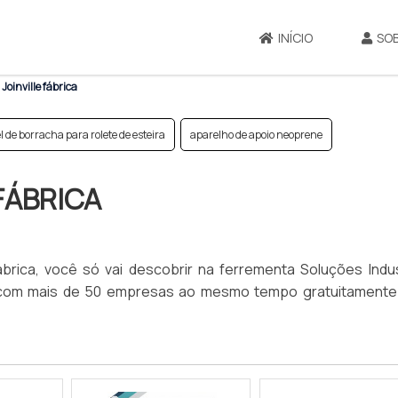
INÍCIO
SO
Joinville fábrica
l de borracha para rolete de esteira
aparelho de apoio neoprene
FÁBRICA
brica, você só vai descobrir na ferrementa Soluções Indust
com mais de 50 empresas ao mesmo tempo gratuitamente