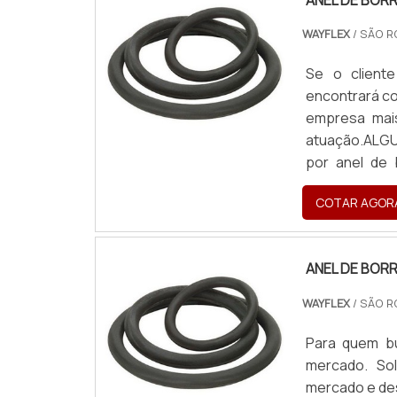
WAYFLEX
/ SÃO R
Se o client
encontrará co
empresa mais
atuação.ALG
por anel de
WayFlex. Com
COTAR AGOR
de borracha, 
ANEL DE BOR
WAYFLEX
/ SÃO R
Para quem bu
mercado. Sol
mercado e des