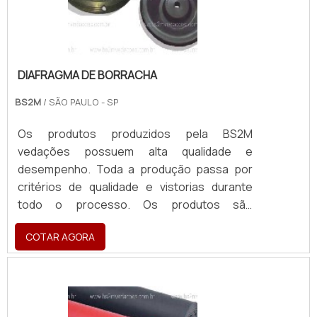
DIAFRAGMA DE BORRACHA
BS2M
/ SÃO PAULO - SP
Os produtos produzidos pela BS2M
vedações possuem alta qualidade e
desempenho. Toda a produção passa por
critérios de qualidade e vistorias durante
todo o processo. Os produtos são
fabricados para atender diversos
COTAR AGORA
segmentos de negócios. Os produtos da
BS2M Vedações são flexíveis, adaptando-se
a peças técnicas ou para manutenção de
maquinários industriais, como o diafragma de
borracha.MAIS DETALHES SOBRE O