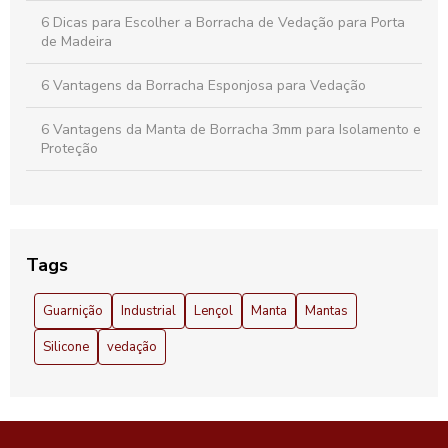
6 Dicas para Escolher a Borracha de Vedação para Porta
de Madeira
6 Vantagens da Borracha Esponjosa para Vedação
6 Vantagens da Manta de Borracha 3mm para Isolamento e
Proteção
6 Vantagens do Lençol de Borracha 3mm que Você Precisa
Conhecer
A proteção perfeita para sua bancada: Descubra os
Tags
benefícios da manta de borracha
Guarnição
Industrial
Lençol
Manta
Mantas
Anel de Borracha 100mm: Descubra Vantagens e
Aplicações Essenciais
Silicone
vedação
Anel de Borracha 100mm: Vantagens e Aplicações
Essenciais
Anel de Borracha para Corrimão: Segurança e Conforto