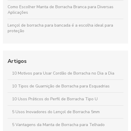
Como Escolher Manta de Borracha Branca para Diversas
Aplicações
Lençol de borracha para bancada é a escolha ideal para
proteção
Lençol de Borracha 4mm: Vantagens e Aplicações Para Seu
Projeto
Artigos
Lençol de silicone para acamados é a solução ideal para
conforto e praticidade na hora de cuidar de pacientes
10 Motivos para Usar Cordão de Borracha no Dia a Dia
Perfis quadrados: descubra suas aplicações e vantagens no
mercado atual
10 Tipos de Guarnição de Borracha para Esquadrias
10 Usos Práticos do Perfil de Borracha Tipo U
5 Usos Inovadores do Lençol de Borracha 5mm
5 Vantagens da Manta de Borracha para Telhado