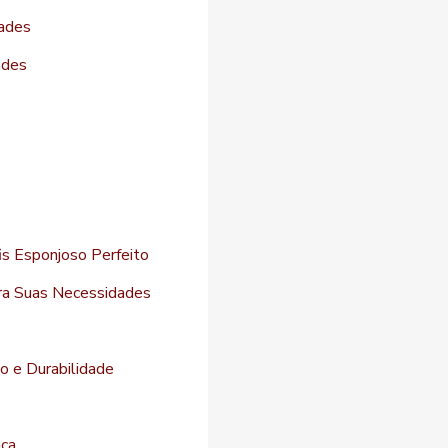
dades
ades
s Esponjoso Perfeito
ara Suas Necessidades
to e Durabilidade
nça