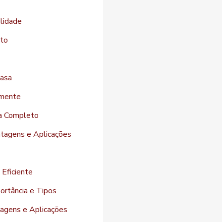
ilidade
eto
casa
amente
ia Completo
ntagens e Aplicações
 Eficiente
ortância e Tipos
agens e Aplicações