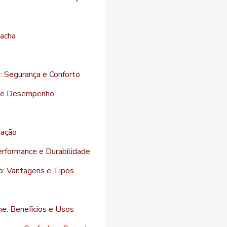
racha
: Segurança e Conforto
e e Desempenho
dação
erformance e Durabilidade
o: Vantagens e Tipos
e: Benefícios e Usos