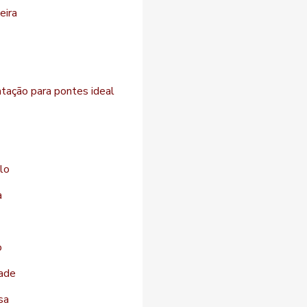
eira
atação para pontes ideal
lo
a
o
dade
sa