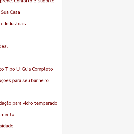
prene: Conforto e Suporte
a Sua Casa
e Industriais
deal
o Tipo U: Guia Completo
pções para seu banheiro
dação para vidro temperado
lamento
ssidade