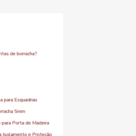
antas de borracha?
a para Esquadrias
orracha 5mm
o para Porta de Madeira
a Isolamento e Proteção