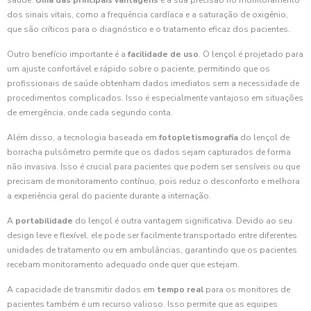
saúde.
Uma das principais vantagens
é a sua precisão no monitoramento
dos sinais vitais, como a frequência cardíaca e a saturação de oxigênio,
que são críticos para o diagnóstico e o tratamento eficaz dos pacientes.
Outro benefício importante é a
facilidade de uso
. O lençol é projetado para
um ajuste confortável e rápido sobre o paciente, permitindo que os
profissionais de saúde obtenham dados imediatos sem a necessidade de
procedimentos complicados. Isso é especialmente vantajoso em situações
de emergência, onde cada segundo conta.
Além disso, a tecnologia baseada em
fotopletismografia
do lençol de
borracha pulsômetro permite que os dados sejam capturados de forma
não invasiva. Isso é crucial para pacientes que podem ser sensíveis ou que
precisam de monitoramento contínuo, pois reduz o desconforto e melhora
a experiência geral do paciente durante a internação.
A
portabilidade
do lençol é outra vantagem significativa. Devido ao seu
design leve e flexível, ele pode ser facilmente transportado entre diferentes
unidades de tratamento ou em ambulâncias, garantindo que os pacientes
recebam monitoramento adequado onde quer que estejam.
A capacidade de transmitir dados em
tempo real
para os monitores de
pacientes também é um recurso valioso. Isso permite que as equipes