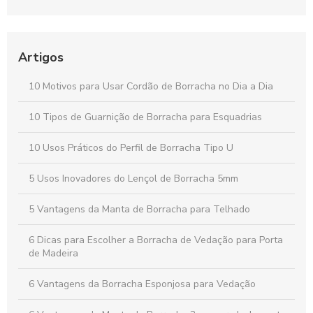
Lençol de Borracha 4mm: Vantagens e Aplicações Para Seu
Projeto
Artigos
Lençol de silicone para acamados é a solução ideal para
conforto e praticidade na hora de cuidar de pacientes
10 Motivos para Usar Cordão de Borracha no Dia a Dia
Perfis quadrados: descubra suas aplicações e vantagens no
mercado atual
10 Tipos de Guarnição de Borracha para Esquadrias
10 Usos Práticos do Perfil de Borracha Tipo U
5 Usos Inovadores do Lençol de Borracha 5mm
5 Vantagens da Manta de Borracha para Telhado
6 Dicas para Escolher a Borracha de Vedação para Porta
de Madeira
6 Vantagens da Borracha Esponjosa para Vedação