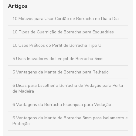
Artigos
Lençol de silicone para acamados é a solução ideal para
conforto e praticidade na hora de cuidar de pacientes
10 Motivos para Usar Cordão de Borracha no Dia a Dia
Perfis quadrados: descubra suas aplicações e vantagens no
mercado atual
10 Tipos de Guarnição de Borracha para Esquadrias
10 Usos Práticos do Perfil de Borracha Tipo U
5 Usos Inovadores do Lençol de Borracha 5mm
5 Vantagens da Manta de Borracha para Telhado
6 Dicas para Escolher a Borracha de Vedação para Porta
de Madeira
6 Vantagens da Borracha Esponjosa para Vedação
6 Vantagens da Manta de Borracha 3mm para Isolamento e
Proteção