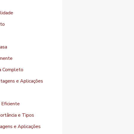
ilidade
eto
casa
amente
ia Completo
ntagens e Aplicações
 Eficiente
ortância e Tipos
agens e Aplicações