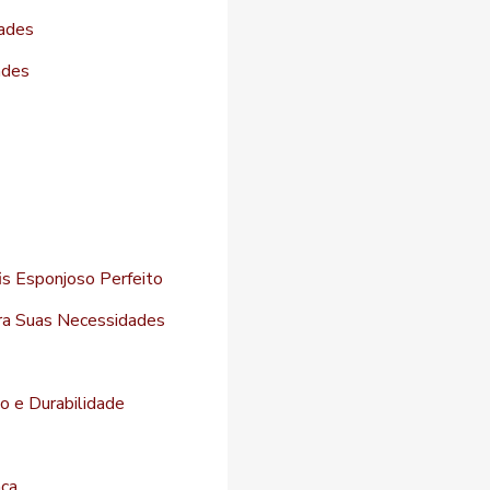
dades
ades
s Esponjoso Perfeito
ara Suas Necessidades
to e Durabilidade
nça