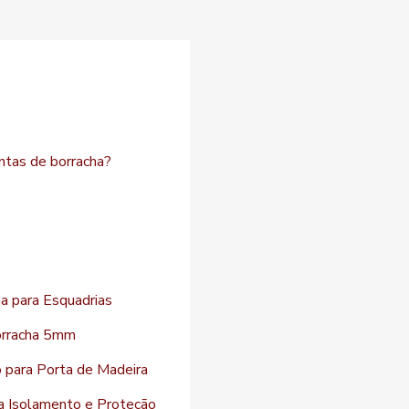
antas de borracha?
a para Esquadrias
orracha 5mm
o para Porta de Madeira
a Isolamento e Proteção