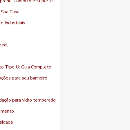
prene: Conforto e Suporte
a Sua Casa
e Industriais
deal
o Tipo U: Guia Completo
pções para seu banheiro
dação para vidro temperado
lamento
ssidade