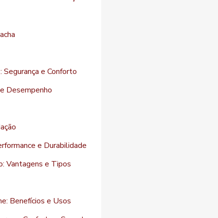
racha
: Segurança e Conforto
e e Desempenho
dação
erformance e Durabilidade
o: Vantagens e Tipos
e: Benefícios e Usos