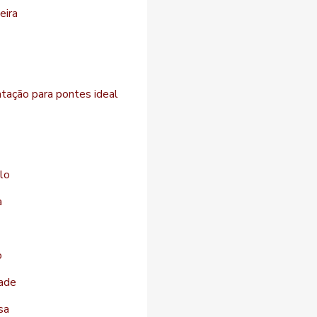
eira
atação para pontes ideal
lo
a
o
dade
sa