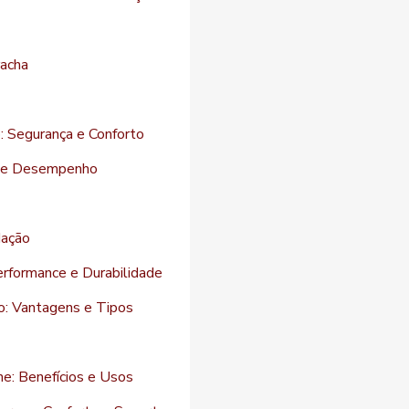
racha
: Segurança e Conforto
e e Desempenho
dação
erformance e Durabilidade
o: Vantagens e Tipos
e: Benefícios e Usos