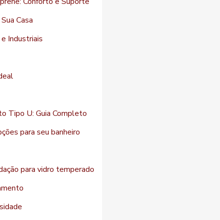
prene: Conforto e Suporte
a Sua Casa
e Industriais
deal
o Tipo U: Guia Completo
pções para seu banheiro
dação para vidro temperado
lamento
ssidade