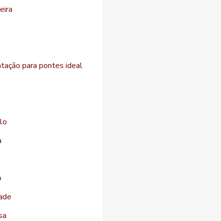
eira
atação para pontes ideal
lo
a
o
dade
sa