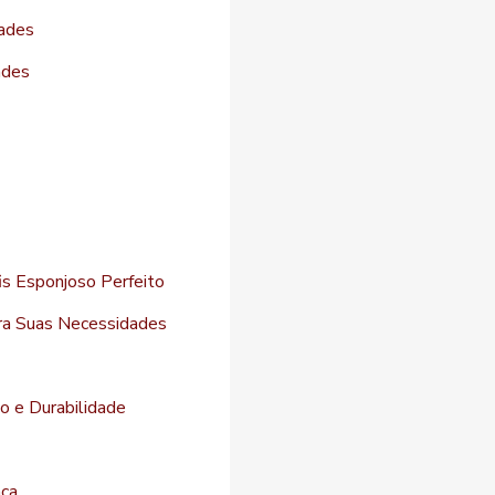
dades
ades
s Esponjoso Perfeito
ara Suas Necessidades
to e Durabilidade
nça