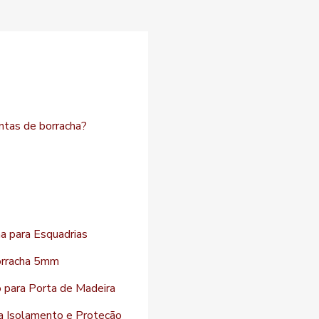
antas de borracha?
a para Esquadrias
orracha 5mm
o para Porta de Madeira
a Isolamento e Proteção