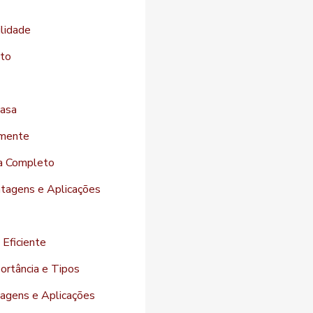
ilidade
eto
casa
amente
ia Completo
ntagens e Aplicações
 Eficiente
ortância e Tipos
agens e Aplicações