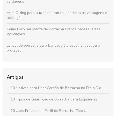
vantagens
Anel O-ring para alta temperatura: descubra as vantagens e
aplicações
Como Escolher Manta de Borracha Branca para Diversas
Aplicações
Lençol de borracha para bancada é a escolha ideal para
proteção
Lençol de Borracha 4mm: Vantagens e Aplicações Para Seu
Projeto
Artigos
Lençol de silicone para acamados é a solução ideal para
conforto e praticidade na hora de cuidar de pacientes
10 Motivos para Usar Cordão de Borracha no Dia a Dia
Perfis quadrados: descubra suas aplicações e vantagens no
mercado atual
10 Tipos de Guarnição de Borracha para Esquadrias
10 Usos Práticos do Perfil de Borracha Tipo U