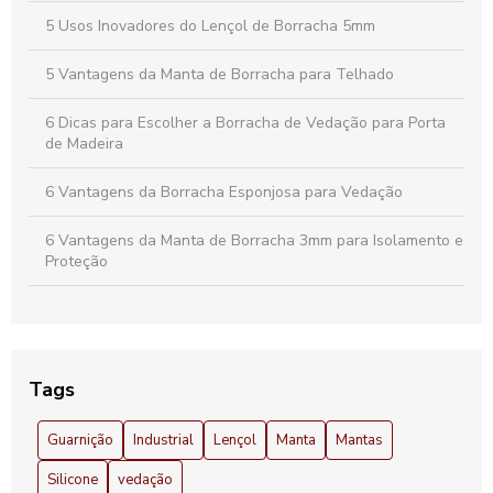
5 Usos Inovadores do Lençol de Borracha 5mm
5 Vantagens da Manta de Borracha para Telhado
6 Dicas para Escolher a Borracha de Vedação para Porta
de Madeira
6 Vantagens da Borracha Esponjosa para Vedação
6 Vantagens da Manta de Borracha 3mm para Isolamento e
Proteção
6 Vantagens do Lençol de Borracha 3mm que Você Precisa
Conhecer
A proteção perfeita para sua bancada: Descubra os
Tags
benefícios da manta de borracha
Guarnição
Industrial
Lençol
Manta
Mantas
Anel de Borracha 100mm: Descubra Vantagens e
Aplicações Essenciais
Silicone
vedação