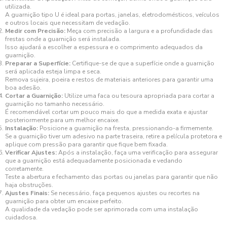
utilizada.
A guarnição tipo U é ideal para portas, janelas, eletrodomésticos, veículos
e outros locais que necessitam de vedação.
Medir com Precisão:
Meça com precisão a largura e a profundidade das
frestas onde a guarnição será instalada.
Isso ajudará a escolher a espessura e o comprimento adequados da
guarnição.
Preparar a Superfície:
Certifique-se de que a superfície onde a guarnição
será aplicada esteja limpa e seca.
Remova sujeira, poeira e restos de materiais anteriores para garantir uma
boa adesão.
Cortar a Guarnição:
Utilize uma faca ou tesoura apropriada para cortar a
guarnição no tamanho necessário.
É recomendável cortar um pouco mais do que a medida exata e ajustar
posteriormente para um melhor encaixe.
Instalação:
Posicione a guarnição na fresta, pressionando-a firmemente.
Se a guarnição tiver um adesivo na parte traseira, retire a película protetora e
aplique com pressão para garantir que fique bem fixada.
Verificar Ajustes:
Após a instalação, faça uma verificação para assegurar
que a guarnição está adequadamente posicionada e vedando
corretamente.
Teste a abertura e fechamento das portas ou janelas para garantir que não
haja obstruções.
Ajustes Finais:
Se necessário, faça pequenos ajustes ou recortes na
guarnição para obter um encaixe perfeito.
A qualidade da vedação pode ser aprimorada com uma instalação
cuidadosa.