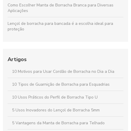
Como Escolher Manta de Borracha Branca para Diversas
Aplicações
Lençol de borracha para bancada é a escolha ideal para
proteção
Lençol de Borracha 4mm: Vantagens e Aplicações Para Seu
Projeto
Artigos
Lençol de silicone para acamados é a solução ideal para
conforto e praticidade na hora de cuidar de pacientes
10 Motivos para Usar Cordão de Borracha no Dia a Dia
Perfis quadrados: descubra suas aplicações e vantagens no
mercado atual
10 Tipos de Guarnição de Borracha para Esquadrias
10 Usos Práticos do Perfil de Borracha Tipo U
5 Usos Inovadores do Lençol de Borracha 5mm
5 Vantagens da Manta de Borracha para Telhado