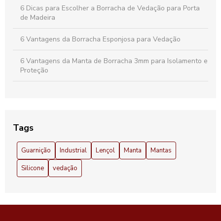
6 Dicas para Escolher a Borracha de Vedação para Porta
de Madeira
6 Vantagens da Borracha Esponjosa para Vedação
6 Vantagens da Manta de Borracha 3mm para Isolamento e
Proteção
6 Vantagens do Lençol de Borracha 3mm que Você Precisa
Conhecer
A proteção perfeita para sua bancada: Descubra os
Tags
benefícios da manta de borracha
Guarnição
Industrial
Lençol
Manta
Mantas
Anel de Borracha 100mm: Descubra Vantagens e
Aplicações Essenciais
Silicone
vedação
Anel de Borracha 100mm: Vantagens e Aplicações
Essenciais
Anel de Borracha para Corrimão: Segurança e Conforto