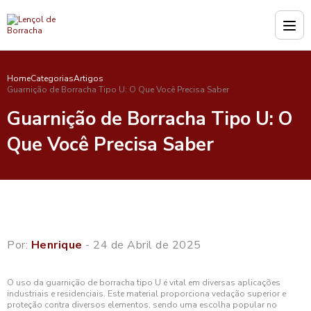
Home
Categorias
Artigos
Guarnição de Borracha Tipo U: O Que Você Precisa Saber
Guarnição de Borracha Tipo U: O
Que Você Precisa Saber
Por:
Henrique
- 24 de Abril de 2025
O uso da guarnição de borracha tipo U é vital em diversas aplicações
industriais e residenciais. Este material proporciona vedação superior e
proteção contra diversos elementos, sendo uma escolha popular no